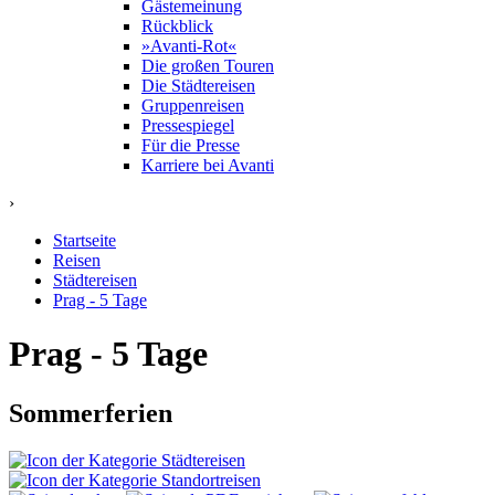
Gästemeinung
Rückblick
»Avanti-Rot«
Die großen Touren
Die Städtereisen
Gruppenreisen
Pressespiegel
Für die Presse
Karriere bei Avanti
›
Startseite
Reisen
Städtereisen
Prag - 5 Tage
Prag - 5 Tage
Sommerferien