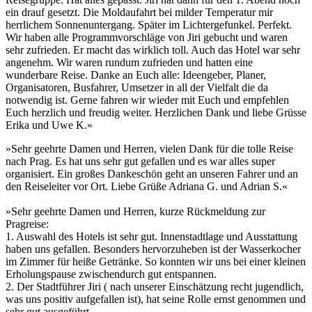
ein drauf gesetzt. Die Moldaufahrt bei milder Temperatur mir
herrlichem Sonnenuntergang. Später im Lichtergefunkel. Perfekt.
Wir haben alle Programmvorschläge von Jiri gebucht und waren
sehr zufrieden. Er macht das wirklich toll. Auch das Hotel war sehr
angenehm. Wir waren rundum zufrieden und hatten eine
wunderbare Reise. Danke an Euch alle: Ideengeber, Planer,
Organisatoren, Busfahrer, Umsetzer in all der Vielfalt die da
notwendig ist. Gerne fahren wir wieder mit Euch und empfehlen
Euch herzlich und freudig weiter. Herzlichen Dank und liebe Grüsse
Erika und Uwe K.«
»Sehr geehrte Damen und Herren, vielen Dank für die tolle Reise
nach Prag. Es hat uns sehr gut gefallen und es war alles super
organisiert. Ein großes Dankeschön geht an unseren Fahrer und an
den Reiseleiter vor Ort. Liebe Grüße Adriana G. und Adrian S.«
»Sehr geehrte Damen und Herren, kurze Rückmeldung zur
Pragreise:
1. Auswahl des Hotels ist sehr gut. Innenstadtlage und Ausstattung
haben uns gefallen. Besonders hervorzuheben ist der Wasserkocher
im Zimmer für heiße Getränke. So konnten wir uns bei einer kleinen
Erholungspause zwischendurch gut entspannen.
2. Der Stadtführer Jiri ( nach unserer Einschätzung recht jugendlich,
was uns positiv aufgefallen ist), hat seine Rolle ernst genommen und
sehr gut ausgeführt.