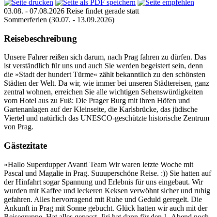
03.08. - 07.08.2026
Reise findet gerade statt
Sommerferien
(30.07. - 13.09.2026)
Reisebeschreibung
Unsere Fahrer reißen sich darum, nach Prag fahren zu dürfen. Das
ist verständlich für uns und auch Sie werden begeistert sein, denn
die »Stadt der hundert Türme« zählt bekanntlich zu den schönsten
Städten der Welt. Da wir, wie immer bei unseren Städtereisen, ganz
zentral wohnen, erreichen Sie alle wichtigen Sehenswürdigkeiten
vom Hotel aus zu Fuß: Die Prager Burg mit ihren Höfen und
Gartenanlagen auf der Kleinseite, die Karlsbrücke, das jüdische
Viertel und natürlich das UNESCO-geschützte historische Zentrum
von Prag.
Gästezitate
»Hallo Superdupper Avanti Team Wir waren letzte Woche mit
Pascal und Magalie in Prag. Suuuperschöne Reise. :)) Sie hatten auf
der Hinfahrt sogar Spannung und Erlebnis für uns eingebaut. Wir
wurden mit Kaffee und leckeren Keksen verwöhnt sicher und ruhig
gefahren. Alles hervorragend mit Ruhe und Geduld geregelt. Die
Ankunft in Prag mit Sonne gebucht. Glück hatten wir auch mit der
Reisegruppe. Hat alles gepasst. Jiri hat dann für den 1. Abend noch