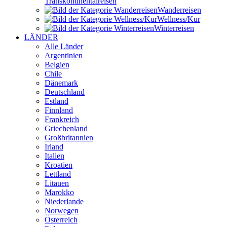
Transkontinental­reisen
Wander­reisen
Wellness/Kur
Winter­reisen
LÄNDER
Alle Länder
Argentinien
Belgien
Chile
Dänemark
Deutschland
Estland
Finnland
Frankreich
Griechenland
Großbritannien
Irland
Italien
Kroatien
Lettland
Litauen
Marokko
Niederlande
Norwegen
Österreich