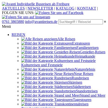
Individuelle Busreisen ab Freiburg
AKTUELLES
|
NEWSLETTER
|
KATALOG
|
KONTAKT
|
FOLGEN SIE UNS:
0761 3865880
info@avantireisen.de
≡
Menü
REISEN
Alle Reisen
Extratouren
Familien­reisen
Genießer-Reisen
Heimatkunde
Kultur­reisen und Festspiele
Naturerlebnis
Neue Reisen
Rund­reisen
Ski­reisen
Städte­reisen
Standort­reisen
Strand und Meer
Tagestouren