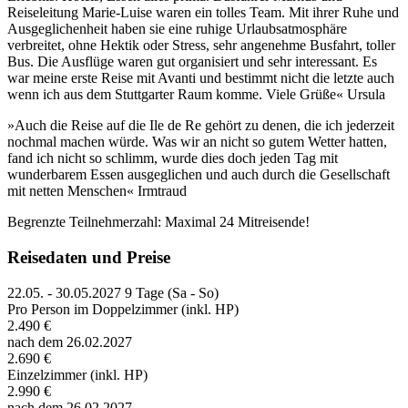
Reiseleitung Marie-Luise waren ein tolles Team. Mit ihrer Ruhe und
Ausgeglichenheit haben sie eine ruhige Urlaubsatmosphäre
verbreitet, ohne Hektik oder Stress, sehr angenehme Busfahrt, toller
Bus. Die Ausflüge waren gut organisiert und sehr interessant. Es
war meine erste Reise mit Avanti und bestimmt nicht die letzte auch
wenn ich aus dem Stuttgarter Raum komme. Viele Grüße« Ursula
»Auch die Reise auf die Ile de Re gehört zu denen, die ich jederzeit
nochmal machen würde. Was wir an nicht so gutem Wetter hatten,
fand ich nicht so schlimm, wurde dies doch jeden Tag mit
wunderbarem Essen ausgeglichen und auch durch die Gesellschaft
mit netten Menschen« Irmtraud
Begrenzte Teilnehmerzahl: Maximal 24 Mitreisende!
Reisedaten und Preise
22.05. - 30.05.2027
9 Tage (Sa - So)
Pro Person im Doppelzimmer (inkl. HP)
2.490 €
nach dem 26.02.2027
2.690 €
Einzelzimmer (inkl. HP)
2.990 €
nach dem 26.02.2027