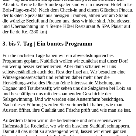
Atlantik. Keine halbe Stunde später sind wir in unserem Hotel in Le
Bois-Plage-en-Ré. Nach dem Check-in und einem Gläschen Pineau,
der lokalen Spezialität aus hiesigen Trauben, atmen wir am Strand
die würzige Seeluft und freuen uns, dass wir hier sind. Abendessen
und Übernachtung im 4-Sterne-Hôtel Restaurant & SPA Plaisir auf
der Île de Ré. (280 km)
3. bis 7. Tag | Ein buntes Programm
Für die nächsten Tage haben wir ein abwechslungsreiches
Programm geplant. Natürlich wollen wir zunächst mal unser Dorf
ein wenig besser kennenlernen. Aber dann schauen wir uns
selbstverständlich auch den Rest der Insel an. Wir besuchen eine
Winzergenossenschaft und erfahren dabei mehr über die
Herstellungsweise des Pineau (eine interessante Mischung aus
Cognac und Traubensaft); wir sehen uns die Salzgärten bei Loix an
und beschäftigen uns mit der spannenden Geschichte der
Salzgewinnung. Und wir werden eine Austernfarm besichtigen.
Nach dieser Führung werden Sie verinnerlicht haben, wie man
Austern öffnet, ihre Qualität und Frische prüft und wie man sie isst.
Außerdem fahren wir in die bedeutende und sehr sehenswerte
Hafenstadt La Rochelle, wo wir ein bisschen Stadtluft schnuppern.
Damit all das nicht zu anstrengend wird, lassen wir einen ganzen