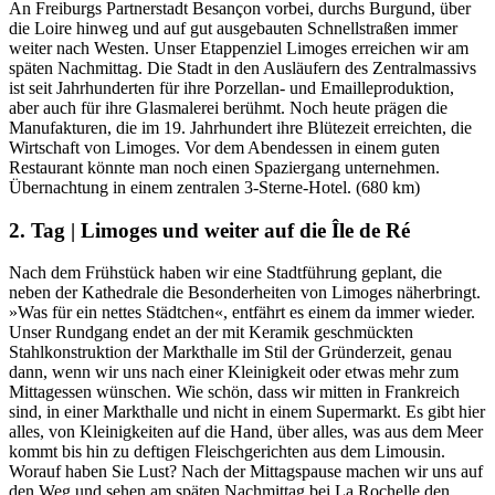
An Freiburgs Partnerstadt Besançon vorbei, durchs Burgund, über
die Loire hinweg und auf gut ausgebauten Schnellstraßen immer
weiter nach Westen. Unser Etappenziel Limoges erreichen wir am
späten Nachmittag. Die Stadt in den Ausläufern des Zentralmassivs
ist seit Jahrhunderten für ihre Porzellan- und Emailleproduktion,
aber auch für ihre Glasmalerei berühmt. Noch heute prägen die
Manufakturen, die im 19. Jahrhundert ihre Blütezeit erreichten, die
Wirtschaft von Limoges. Vor dem Abendessen in einem guten
Restaurant könnte man noch einen Spaziergang unternehmen.
Übernachtung in einem zentralen 3-Sterne-Hotel. (680 km)
2. Tag | Limoges und weiter auf die Île de Ré
Nach dem Frühstück haben wir eine Stadtführung geplant, die
neben der Kathedrale die Besonderheiten von Limoges näherbringt.
»Was für ein nettes Städtchen«, entfährt es einem da immer wieder.
Unser Rundgang endet an der mit Keramik geschmückten
Stahlkonstruktion der Markthalle im Stil der Gründerzeit, genau
dann, wenn wir uns nach einer Kleinigkeit oder etwas mehr zum
Mittagessen wünschen. Wie schön, dass wir mitten in Frankreich
sind, in einer Markthalle und nicht in einem Supermarkt. Es gibt hier
alles, von Kleinigkeiten auf die Hand, über alles, was aus dem Meer
kommt bis hin zu deftigen Fleischgerichten aus dem Limousin.
Worauf haben Sie Lust? Nach der Mittagspause machen wir uns auf
den Weg und sehen am späten Nachmittag bei La Rochelle den