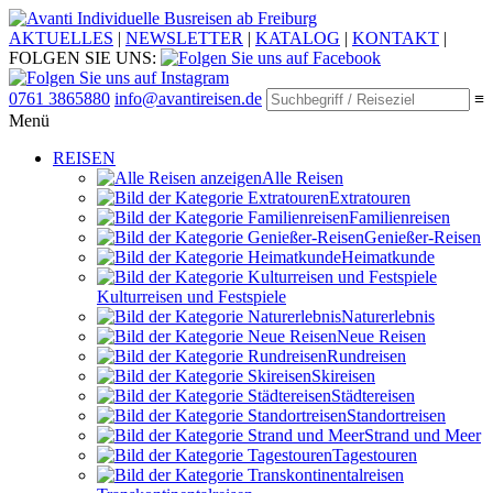
Individuelle Busreisen ab Freiburg
AKTUELLES
|
NEWSLETTER
|
KATALOG
|
KONTAKT
|
FOLGEN SIE UNS:
0761 3865880
info@avantireisen.de
≡
Menü
REISEN
Alle Reisen
Extratouren
Familien­reisen
Genießer-Reisen
Heimatkunde
Kultur­reisen und Festspiele
Naturerlebnis
Neue Reisen
Rund­reisen
Ski­reisen
Städte­reisen
Standort­reisen
Strand und Meer
Tagestouren