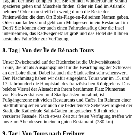
Tag auf der Insel komplett frei. Sie könnten wunderbar am Strand
spazieren gehen und Muscheln finden. Oder ein Bad im Atlantik
nehmen! Oder man streift ein wenig durch die Reste der
Pinienwälder, die dem Ort Bois-Plage-en-Ré seinen Namen gaben.
Oder man faulenzt und geht zum Mittagessen in ein Restaurant im
Dorf? Sie können aber auch einen Fahrradausflug über die Insel
unternehmen, das Radwegenetz ist groß und das Hotel stellt Ihnen
kostenlos Fahrräder zur Verfügung.
8. Tag | Von der Île de Ré nach Tours
Unser Zwischenziel auf der Rückreise ist die Universitätsstadt
Tours, die oft als Ausgangspunkt für die Besichtigung der Schlösser
an der Loire dient. Dabei ist auch die Stadt selbst sehr sehenswert.
Den Nachmittag haben wir dafür eingeplant. Tours war im 15. und
17. Jahrhundert die Hauptstadt des französischen Königreichs. Das
belebte Viertel der Altstadt mit ihrem berühmten Platz Plumereau,
von Fachwerkhäusern und Stadtpalästen umrahmt, ist
Fußgängerzone mit vielen Restaurants und Cafés. Im Rahmen einer
Stadtführung sehen wir auch die bedeutendste Sehenswürdigkeit der
Stadt, die Kathedrale Saint-Gatien im gotischen Stil mit reich
verzierter Fassade. Nach etwas Zeit zur freien Verfügung treffen wir
uns zum Abendessen in einem guten Restaurant. (280 km)
9. Tag | Von Tours nach Freiburg