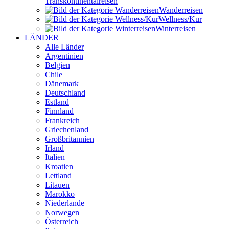
Transkontinental­reisen
Wander­reisen
Wellness/Kur
Winter­reisen
LÄNDER
Alle Länder
Argentinien
Belgien
Chile
Dänemark
Deutschland
Estland
Finnland
Frankreich
Griechenland
Großbritannien
Irland
Italien
Kroatien
Lettland
Litauen
Marokko
Niederlande
Norwegen
Österreich