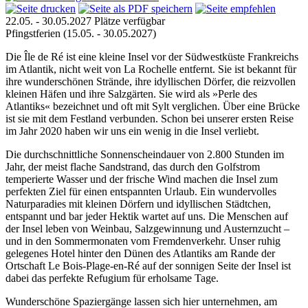
22.05. - 30.05.2027
Plätze verfügbar
Pfingstferien
(15.05. - 30.05.2027)
Die Île de Ré ist eine kleine Insel vor der Südwestküste Frankreichs
im Atlantik, nicht weit von La Rochelle entfernt. Sie ist bekannt für
ihre wunderschönen Strände, ihre idyllischen Dörfer, die reizvollen
kleinen Häfen und ihre Salzgärten. Sie wird als »Perle des
Atlantiks« bezeichnet und oft mit Sylt verglichen. Über eine Brücke
ist sie mit dem Festland verbunden. Schon bei unserer ersten Reise
im Jahr 2020 haben wir uns ein wenig in die Insel verliebt.
Die durchschnittliche Sonnenscheindauer von 2.800 Stunden im
Jahr, der meist flache Sandstrand, das durch den Golfstrom
temperierte Wasser und der frische Wind machen die Insel zum
perfekten Ziel für einen entspannten Urlaub. Ein wundervolles
Naturparadies mit kleinen Dörfern und idyllischen Städtchen,
entspannt und bar jeder Hektik wartet auf uns. Die Menschen auf
der Insel leben von Weinbau, Salzgewinnung und Austernzucht –
und in den Sommermonaten vom Fremdenverkehr. Unser ruhig
gelegenes Hotel hinter den Dünen des Atlantiks am Rande der
Ortschaft Le Bois-Plage-en-Ré auf der sonnigen Seite der Insel ist
dabei das perfekte Refugium für erholsame Tage.
Wunderschöne Spaziergänge lassen sich hier unternehmen, am