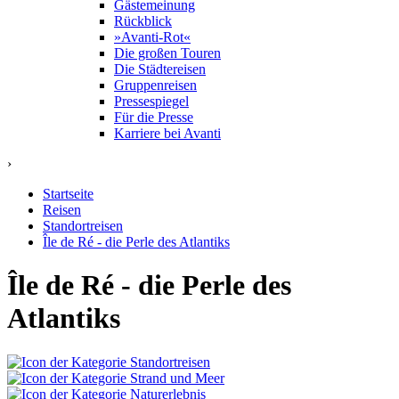
Gästemeinung
Rückblick
»Avanti-Rot«
Die großen Touren
Die Städtereisen
Gruppenreisen
Pressespiegel
Für die Presse
Karriere bei Avanti
›
Startseite
Reisen
Standortreisen
Île de Ré - die Perle des Atlantiks
Île de Ré - die Perle des
Atlantiks