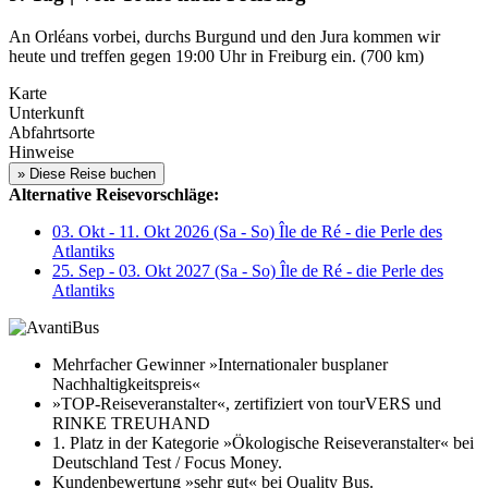
An Orléans vorbei, durchs Burgund und den Jura kommen wir
heute und treffen gegen 19:00 Uhr in Freiburg ein. (700 km)
Karte
Unterkunft
Abfahrtsorte
Hinweise
Alternative Reisevorschläge:
03. Okt - 11. Okt 2026 (Sa - So) Île de Ré - die Perle des
Atlantiks
25. Sep - 03. Okt 2027 (Sa - So) Île de Ré - die Perle des
Atlantiks
Mehrfacher Gewinner »Internationaler busplaner
Nachhaltigkeitspreis«
»TOP-Reiseveranstalter«, zertifiziert von tourVERS und
RINKE TREUHAND
1. Platz in der Kategorie »Ökologische Reiseveranstalter« bei
Deutschland Test / Focus Money.
Kundenbewertung »sehr gut« bei Quality Bus.