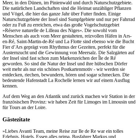
Meer, in den Dünen, im Pinienwald und durch Naturschutzgebiete.
Die natürlichen Landschaften sind die Heimat unzähliger Pflanzen
und Vögel, die hier das ganze Jahr über Futter finden. Einige
Naturschutzgebiete der Insel sind Sumpfgebiete und nur per Fahrrad
oder zu Fuß zu erreichen, etwa das große Vogelschutzgebiet
»Réserve naturelle de Lilleau des Niges«. Die sowohl vom
Menschen als auch vom Meer gestalteten, reizvollen Häfen in Ars-
en-Ré, Saint-Martin-de-Ré und La Flotte sind ebenso wie die Bucht
Fier d’Ars geprägt vom Rhythmus der Gezeiten, perfekt für die
Austernzucht und die Gewinnung von Meersalz. Die Salzgärten auf
der Insel sind fast schon zum Markenzeichen der Île de Ré
geworden. So sind die Natur der Insel und ihre hübschen Dörfer
weit mehr als nur ein schönes Postkartenmotiv - wir werden sie
entdecken, riechen, bewundern, hören und sogar schmecken. Die
bedeutende Hafenstadt La Rochelle lernen wir auf einem Ausflug
kennen.
Auf dem Weg an den Atlantik und zurück machen wir Station in der
französischen Provinz: wir haben Zeit für Limoges im Limousin und
für Tours an der Loire.
Gästezitate
»Liebes Avanti Team, meine Reise zur Ile de Re war ein tolles
Erlebnis. Hotels, Essen alles prima. Busfahrer Markus und