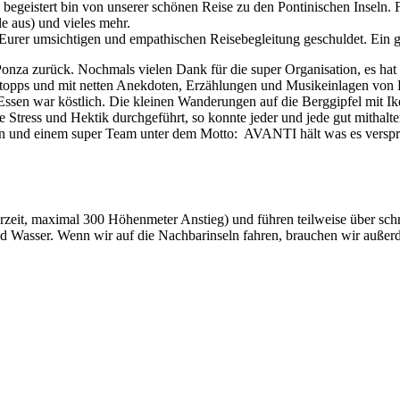
geistert bin von unserer schönen Reise zu den Pontinischen Inseln. Für
e aus) und vieles mehr.
tzt Eurer umsichtigen und empathischen Reisebegleitung geschuldet. Ei
za zurück. Nochmals vielen Dank für die super Organisation, es hat wi
topps und mit netten Anekdoten, Erzählungen und Musikeinlagen von 
Essen war köstlich. Die kleinen Wanderungen auf die Berggipfel mit Ike
tress und Hektik durchgeführt, so konnte jeder und jede gut mithalte
den und einem super Team unter dem Motto: AVANTI hält was es verspr
erzeit, maximal 300 Höhenmeter Anstieg) und führen teilweise über sc
d Wasser. Wenn wir auf die Nachbarinseln fahren, brauchen wir auße