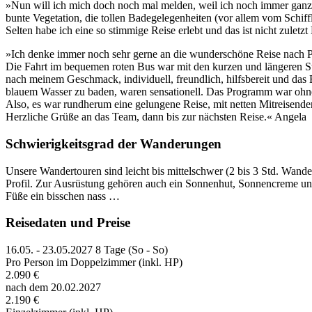
»Nun will ich mich doch noch mal melden, weil ich noch immer ganz be
bunte Vegetation, die tollen Badegelegenheiten (vor allem vom Schiffl
Selten habe ich eine so stimmige Reise erlebt und das ist nicht zule
»Ich denke immer noch sehr gerne an die wunderschöne Reise nach Pon
Die Fahrt im bequemen roten Bus war mit den kurzen und längeren S
nach meinem Geschmack, individuell, freundlich, hilfsbereit und das 
blauem Wasser zu baden, waren sensationell. Das Programm war ohne S
Also, es war rundherum eine gelungene Reise, mit netten Mitreisen
Herzliche Grüße an das Team, dann bis zur nächsten Reise.« Angela
Schwierigkeitsgrad der Wanderungen
Unsere Wandertouren sind leicht bis mittelschwer (2 bis 3 Std. Wand
Profil. Zur Ausrüstung gehören auch ein Sonnenhut, Sonnencreme un
Füße ein bisschen nass …
Reisedaten und Preise
16.05. - 23.05.2027
8 Tage (So - So)
Pro Person im Doppelzimmer (inkl. HP)
2.090 €
nach dem 20.02.2027
2.190 €