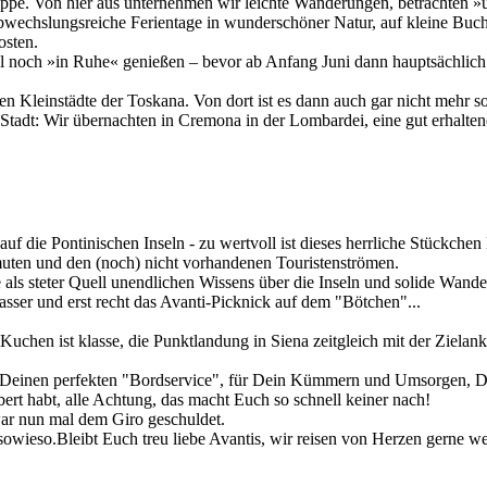
uppe. Von hier aus unternehmen wir leichte Wanderungen, betrachten 
wechslungsreiche Ferientage in wunderschöner Natur, auf kleine Bucht
osten.
el noch »in Ruhe« genießen – bevor ab Anfang Juni dann hauptsächlich 
n Kleinstädte der Toskana. Von dort ist es dann auch gar nicht mehr 
adt: Wir übernachten in Cremona in der Lombardei, eine gut erhaltene m
auf die Pontinischen Inseln - zu wertvoll ist dieses herrliche Stückchen
nmuten und den (noch) nicht vorhandenen Touristenströmen.
als steter Quell unendlichen Wissens über die Inseln und solide Wande
ser und erst recht das Avanti-Picknick auf dem "Bötchen"...
uchen ist klasse, die Punktlandung in Siena zeitgleich mit der Zielanku
ür Deinen perfekten "Bordservice", für Dein Kümmern und Umsorgen, D
ert habt, alle Achtung, das macht Euch so schnell keiner nach!
war nun mal dem Giro geschuldet.
owieso.Bleibt Euch treu liebe Avantis, wir reisen von Herzen gerne we