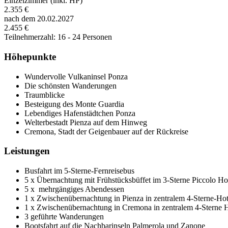
Einzelzimmer (inkl. HP)
2.355 €
nach dem 20.02.2027
2.455 €
Teilnehmerzahl: 16 - 24 Personen
Höhepunkte
Wundervolle Vulkaninsel Ponza
Die schönsten Wanderungen
Traumblicke
Besteigung des Monte Guardia
Lebendiges Hafenstädtchen Ponza
Welterbestadt Pienza auf dem Hinweg
Cremona, Stadt der Geigenbauer auf der Rückreise
Leistungen
Busfahrt im 5-Sterne-Fernreisebus
5 x Übernachtung mit Frühstücksbüffet im 3-Sterne Piccolo Ho
5 x mehrgängiges Abendessen
1 x Zwischenübernachtung in Pienza in zentralem 4-Sterne-Ho
1 x Zwischenübernachtung in Cremona in zentralem 4-Sterne 
3 geführte Wanderungen
Bootsfahrt auf die Nachbarinseln Palmerola und Zanone