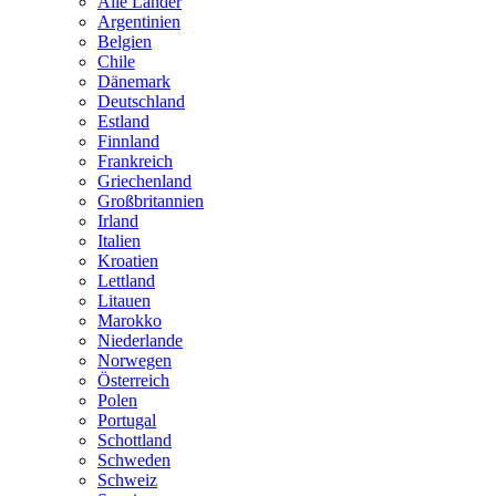
Alle Länder
Argentinien
Belgien
Chile
Dänemark
Deutschland
Estland
Finnland
Frankreich
Griechenland
Großbritannien
Irland
Italien
Kroatien
Lettland
Litauen
Marokko
Niederlande
Norwegen
Österreich
Polen
Portugal
Schottland
Schweden
Schweiz