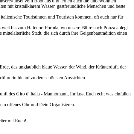
»unsere« Insel vom Boot aus und lernen auch die unbewohnten
en mit kristallklarem Wasser, gastfreundliche Menschen und beste
italienische Touristinnen und Touristen kommen, oft auch nur für
so weit bis zum Hafenort Formia, wo unsere Fähre nach Ponza ablegt.
ittelalterliche Stadt, die sich durch ihre Geigenbautradition einen
 Erde, das unglaublich blaue Wasser, der Wind, der Kräuterduft, der
rführerin hinauf zu den schönsten Aussichten.
nft des Giro d' Italia - Mannomann, Ihr lasst Euch echt was einfallen
ein offenes Ohr und Dein Organisieren.
iter mit Euch!