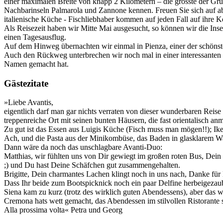
einer maximalen Breite von knapp 2 Kilometern – die grösste der Gr
Nachbarinseln Palmarola und Zannone kennen. Freuen Sie sich auf ab
italienische Küche - Fischliebhaber kommen auf jeden Fall auf ihre K
Als Reisezeit haben wir Mitte Mai ausgesucht, so können wir die Ins
einen Tagesausflug.
Auf dem Hinweg übernachten wir einmal in Pienza, einer der schönste
Auch den Rückweg unterbrechen wir noch mal in einer interessanten St
Namen gemacht hat.
Gästezitate
»Liebe Avantis,
eigentlich darf man gar nichts verraten von dieser wunderbaren Reise 
treppenreiche Ort mit seinen bunten Häusern, die fast orientalisch a
Zu gut ist das Essen aus Luigis Küche (Fisch muss man mögen!!); Ike 
Ach, und die Pasta aus der Minikombüse, das Baden in glasklarem Was
Dann wäre da noch das unschlagbare Avanti-Duo:
Matthias, wir fühlten uns von Dir gewiegt im großen roten Bus, Dein K
;) und Du hast Deine Schäfchen gut zusammengehalten.
Brigitte, Dein charmantes Lachen klingt noch in uns nach, Danke f
Dass Ihr beide zum Bootspicknick noch ein paar Delfine herbeigezaub
Siena kam zu kurz (trotz des wirklich guten Abendessens), aber das 
Cremona hats wett gemacht, das Abendessen im stilvollen Ristorante s
Alla prossima volta« Petra und Georg