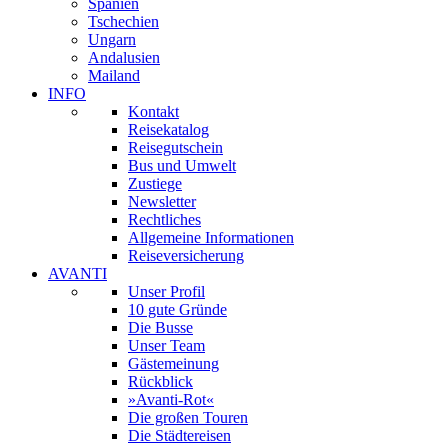
Spanien
Tschechien
Ungarn
Andalusien
Mailand
INFO
Kontakt
Reisekatalog
Reisegutschein
Bus und Umwelt
Zustiege
Newsletter
Rechtliches
Allgemeine Informationen
Reiseversicherung
AVANTI
Unser Profil
10 gute Gründe
Die Busse
Unser Team
Gästemeinung
Rückblick
»Avanti-Rot«
Die großen Touren
Die Städtereisen