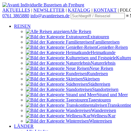
Individuelle Busreisen ab Freiburg
AKTUELLES
|
NEWSLETTER
|
KATALOG
|
KONTAKT
|
FOLG
0761 3865880
info@avantireisen.de
≡ 
REISEN
Alle Reisen
Extratouren
Familien­reisen
Genießer-Reisen
Heimatkunde
Kultur­r
Naturerlebnis
Neue Reisen
Rund­reisen
Ski­reisen
Städte­reisen
Standort­reisen
Strand und Meer
Tagestouren
Transkontinen
Wander­reisen
Wellness/Kur
Winter­reisen
LÄNDER