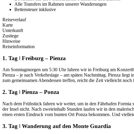
Alle Transfers im Rahmen unserer Wanderungen
Bettensteuer inklusive
Reiseverlauf
Karte
Unterkunft
Zustiege
Hinweise
Reiseinformation
1. Tag ǀ Freiburg – Pienza
Am Sonntagmorgen um 5:30 Uhr fahren wir in Freiburg am Konzerthaus
Pienza – je nach Verkehrslage – am späten Nachmittag. Pienza lieg
zum gemeinsamen Abendessen treffen, reicht die Zeit vielleicht noch f
2. Tag ǀ Pienza – Ponza
Nach dem Frühstück fahren wir weiter, um in den Fährhafen Formia 
der Insel nicht. Nach zweieinhalb Stunden laufen wir in den maleri
einen ersten Eindruck vom bunten Ort Ponza bekommen. Und vielleich
3. Tag ǀ Wanderung auf den Monte Guardia