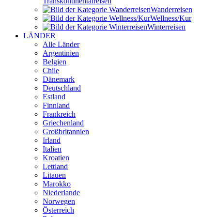
Transkontinental­reisen
Wander­reisen
Wellness/Kur
Winter­reisen
LÄNDER
Alle Länder
Argentinien
Belgien
Chile
Dänemark
Deutschland
Estland
Finnland
Frankreich
Griechenland
Großbritannien
Irland
Italien
Kroatien
Lettland
Litauen
Marokko
Niederlande
Norwegen
Österreich