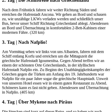
2. Tag | Die Schiffsreise nach Griechenland
Nach dem Frühstück fahren wir weiter Richtung Süden und
erreichen die Hafenstadt Ancona. Wir gehen an Bord und schauen
zu, wie unzählige LKWs verladen werden und schließlich unser
Bus, bevor unser Schiff Richtung Griechenland ablegt. Abendessen
an Bord und Übernachtung in komfortablen 2-Bett-Kabinen einer
modernen Fähre. (320 km)
3. Tag | Nach Nafplio!
Am Vormittag sehen wir links von uns Albanien, fahren mit dem
Schiff entlang Korfu und erreichen um die Mittagszeit die
griechische Hafenstadt Igoumenitsa. Gegen Abend treffen wir an
einem der schönsten Orte Griechenlands, in der idyllischen
Hafenstadt Nafplio ein. Zu Beginn des Unabhängigkeitskampfes der
Griechen gegen die Türken am Anfang des 19. Jahrhunderts war
Nafplio für ein paar Jahre sogar die griechische Hauptstadt. Unweit
von unserem Hotel essen wir in einem guten Restaurant zu Abend.
Schöneres kann es fast nicht geben. Abendessen und Übernachtung
in Nafplio. (405 km)
4. Tag | Über Mykene nach Piräus
Die Strecken sind kurz auf dieser Reise, und so haben wir auch