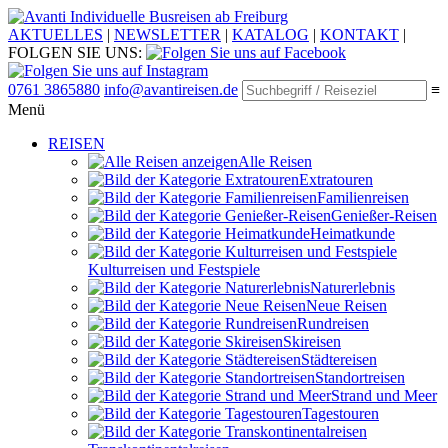
Individuelle Busreisen ab Freiburg
AKTUELLES
|
NEWSLETTER
|
KATALOG
|
KONTAKT
|
FOLGEN SIE UNS:
0761 3865880
info@avantireisen.de
≡
Menü
REISEN
Alle Reisen
Extratouren
Familien­reisen
Genießer-Reisen
Heimatkunde
Kultur­reisen und Festspiele
Naturerlebnis
Neue Reisen
Rund­reisen
Ski­reisen
Städte­reisen
Standort­reisen
Strand und Meer
Tagestouren