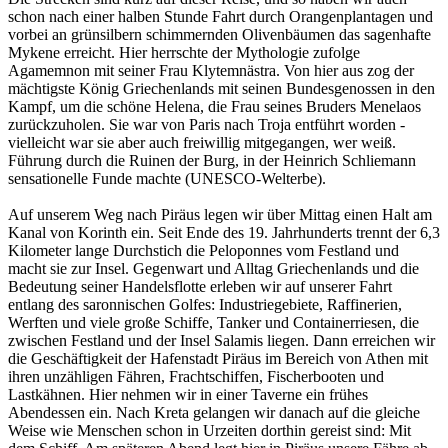
schon nach einer halben Stunde Fahrt durch Orangenplantagen und
vorbei an grünsilbern schimmernden Olivenbäumen das sagenhafte
Mykene erreicht. Hier herrschte der Mythologie zufolge
Agamemnon mit seiner Frau Klytemnästra. Von hier aus zog der
mächtigste König Griechenlands mit seinen Bundesgenossen in den
Kampf, um die schöne Helena, die Frau seines Bruders Menelaos
zurückzuholen. Sie war von Paris nach Troja entführt worden -
vielleicht war sie aber auch freiwillig mitgegangen, wer weiß.
Führung durch die Ruinen der Burg, in der Heinrich Schliemann
sensationelle Funde machte (UNESCO-Welterbe).
Auf unserem Weg nach Piräus legen wir über Mittag einen Halt am
Kanal von Korinth ein. Seit Ende des 19. Jahrhunderts trennt der 6,3
Kilometer lange Durchstich die Peloponnes vom Festland und
macht sie zur Insel. Gegenwart und Alltag Griechenlands und die
Bedeutung seiner Handelsflotte erleben wir auf unserer Fahrt
entlang des saronnischen Golfes: Industriegebiete, Raffinerien,
Werften und viele große Schiffe, Tanker und Containerriesen, die
zwischen Festland und der Insel Salamis liegen. Dann erreichen wir
die Geschäftigkeit der Hafenstadt Piräus im Bereich von Athen mit
ihren unzähligen Fähren, Frachtschiffen, Fischerbooten und
Lastkähnen. Hier nehmen wir in einer Taverne ein frühes
Abendessen ein. Nach Kreta gelangen wir danach auf die gleiche
Weise wie Menschen schon in Urzeiten dorthin gereist sind: Mit