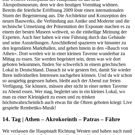
Akropolismuseum, dem wir den heutigen Vormittag widmen.
Bereits die feierliche Eröffnung 2009 löste einen internationalen
Sturm der Begeisterung aus. Die Architektur und Konzeption des
neuen Bauwerks, die Verbindung aus Antike und Moderne und die
technische Umsetzung der Präsentation der Exponate machen es zu
einem der besten Museen weltweit, so die einhellige Meinung der
Experten. Auch hier haben wir eine Führung durch das Gebäude
und seine Ausstellungen. Anschließend spazieren wir hinunter zu
den legendären Markthallen, und gehen hinein in den »Bauch von
Athen«. Dort werden wir in einer kleinen Taverne wunderbar zu
Mittag zu essen. Sie werden begeistert sein, denn was wir dort
geboten bekommen, finden Sie schwerlich in einem griechischen
Lokal in Deutschland. Danach ist wie gestern frei, damit Sie wieder
Ihren individuellen Interessen nachgehen können. Und da wir schon
so ausgiebig gegessen haben, bleibt auch der Abend zur freien
Verfügung. Sie können, müssen aber nicht in einer netten Taverne
zu Abend essen. Wer mag, begleitet uns in ein kleines Lokal, wo
man zu einer Kleinigkeit zu essen und zu trinken
höchstwahrscheinlich auch etwas für die Ohren geboten kriegt: Live
gespielte Rembetiko-Musik!
14. Tag | Athen – Akrokorinth – Patras – Fähre
Wir verlassen die Hauptstadt Richtung Westen und haben nach rund