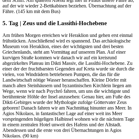
dem Schiff. Am späteren Abend legt hier in Piräus unsere Fähre ab,
auf der wir wieder 2-Bettkabinen beziehen. Übernachtung auf der
Fähre. (145 km mit dem Bus)
5. Tag | Zeus und die Lassíthi-Hochebene
Am frühen Morgen erreichen wir Heraklion und gehen erst einmal
frühstücken. Anschließend wird es spannend. Das archäologische
Museum von Heraklion, eines der wichtigsten und drei besten
Griechenlands, steht am Vormittag auf unserem Plan. Auf einer
kurvigen Straße kommen wir danach wir auf ein kreisrund
abgezirkeltes Plateau im Dikti Massiv, die Lassíthi-Hochebene. Zu
einer der der fruchtbarsten Gegenden auf Kreta wurde sie durch die
vielen, von Windrädern betriebenen Pumpen, die das für die
Landwirtschaft nötige Wasser heranschaffen. Kleine Dörfer mit
manch alten Steinhäusern und byzantinischen Kirchlein liegen am
Wege, wenn wir nach Psychró fahren, um uns die wichtigste und
berühmteste Höhle der Insel anzusehen: Genau hier, am Fuße des
Dikti-Gebirges wurde der Mythologie zufolge Göttervater Zeus
geboren! Danach fahren wir am Nachmittag hinunter ans Meer. In
Agios Nikolaos, in fantastischer Lage auf einer weit ins Meer
vorspringenden hügeligen Halbinsel wohnen wir die nächsten Tage
in einem zentralen Hotel unweit des Hafens und der Altstadt.
Abendessen und die erste von drei Übernachtungen in Agios
Nikolaos. (90 km)