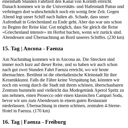
eineinhalb Stunden Fahrtzeit den Kanal von Korinth erreicht.
Danach kommen wir in die Universitäts- und Hafenstadt Patras und
verbringen dort wahrscheinlich noch ein wenig freie Zeit. Gegen
Abend legt unser Schiff nach Italien ab. Schade, dass unser
Aufenthalt in Griechenland zu Ende geht. Aber das war uns schon
zu Beginn der Reise klar. Gut möglich, dass Sie gleich die Reise
»Griechenland intensiv« im Herbst buchen, wenn wir zurück sind.
Abendessen und Übernachtung an Bord unseres Schiffes. (230 km)
15. Tag | Ancona - Faenza
Am Nachmittag kommen wir in Ancona an. Die Strecken sind
immer noch kurz auf dieser Reise, und so haben wir auch schon
nach gut zwei Stunden Fahrt Faenza erreicht, wo wir heute
übernachten. Berühmt ist die oberitalienische Kleinstadt für ihre
Keramikkunst. Falls die Fähre keine Verspätung hat, könnten wir
noch ein wenig durch die Stadt mit ihrem schönen, überschaubaren
Zentrum bummeln und vielleicht das Modegetränk Aperol Spritz zu
uns nehmen, einen Prosecco oder einen klassischen Campari Soda,
bevor wir uns zum Abendessen in einem guten Restaurant
niederlassen. Übernachtung in einem schönen, zentralen 4-Sterne-
Hotel in Faenza. (170 km)
16. Tag | Faenza - Freiburg