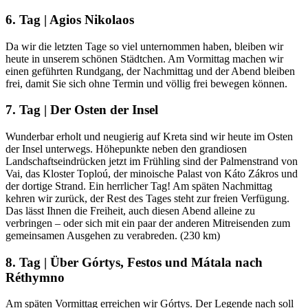
6. Tag | Agios Nikolaos
Da wir die letzten Tage so viel unternommen haben, bleiben wir
heute in unserem schönen Städtchen. Am Vormittag machen wir
einen geführten Rundgang, der Nachmittag und der Abend bleiben
frei, damit Sie sich ohne Termin und völlig frei bewegen können.
7. Tag | Der Osten der Insel
Wunderbar erholt und neugierig auf Kreta sind wir heute im Osten
der Insel unterwegs. Höhepunkte neben den grandiosen
Landschaftseindrücken jetzt im Frühling sind der Palmenstrand von
Vai, das Kloster Toploú, der minoische Palast von Káto Zákros und
der dortige Strand. Ein herrlicher Tag! Am späten Nachmittag
kehren wir zurück, der Rest des Tages steht zur freien Verfügung.
Das lässt Ihnen die Freiheit, auch diesen Abend alleine zu
verbringen – oder sich mit ein paar der anderen Mitreisenden zum
gemeinsamen Ausgehen zu verabreden. (230 km)
8. Tag | Über Górtys, Festos und Mátala nach
Réthymno
Am späten Vormittag erreichen wir Górtys. Der Legende nach soll