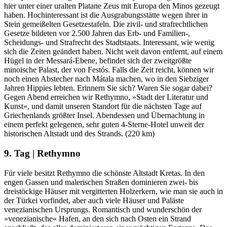
hier unter einer uralten Platane Zeus mit Europa den Minos gezeugt
haben. Hochinteressant ist die Ausgrabungsstätte wegen ihrer in
Stein gemeißelten Gesetzestafeln. Die zivil- und strafrechtlichen
Gesetze bildeten vor 2.500 Jahren das Erb- und Familien-,
Scheidungs- und Strafrecht des Stadtstaats. Interessant, wie wenig
sich die Zeiten geändert haben. Nicht weit davon entfernt, auf einem
Hügel in der Messará-Ebene, befindet sich der zweitgrößte
minoische Palast, der von Festós. Falls die Zeit reicht, können wir
noch einen Abstecher nach Mátala machen, wo in den Siebziger
Jahren Hippies lebten. Erinnern Sie sich? Waren Sie sogar dabei?
Gegen Abend erreichen wir Rethymno, »Stadt der Literatur und
Kunst«, und damit unseren Standort für die nächsten Tage auf
Griechenlands größter Insel. Abendessen und Übernachtung in
einem perfekt gelegenen, sehr guten 4-Sterne-Hotel unweit der
historischen Altstadt und des Strands. (220 km)
9. Tag | Rethymno
Für viele besitzt Rethymno die schönste Altstadt Kretas. In den
engen Gassen und malerischen Straßen dominieren zwei- bis
dreistöckige Häuser mit vergitterten Holzerkern, wie man sie auch in
der Türkei vorfindet, aber auch viele Häuser und Paläste
venezianischen Ursprungs. Romantisch und wunderschön der
»venezianische« Hafen, an den sich nach Osten ein Strand