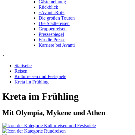
Gästemeinung
Rückblick
»Avanti-Rot«
Die großen Touren
Die Städtereisen
Gruppenreisen
Pressespiegel
Für die Presse
Karriere bei Avanti
›
Startseite
Reisen
Kulturreisen und Festspiele
Kreta im Frühling
Kreta im Frühling
Mit Olympia, Mykene und Athen