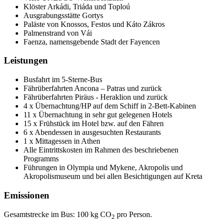
Klöster Arkádi, Triáda und Toploú
Ausgrabungsstätte Gortys
Paläste von Knossos, Festos und Káto Zákros
Palmenstrand von Vái
Faenza, namensgebende Stadt der Fayencen
Leistungen
Busfahrt im 5-Sterne-Bus
Fährüberfahrten Ancona – Patras und zurück
Fährüberfahrten Piräus - Heraklion und zurück
4 x Übernachtung/HP auf dem Schiff in 2-Bett-Kabinen
11 x Übernachtung in sehr gut gelegenen Hotels
15 x Frühstück im Hotel bzw. auf den Fähren
6 x Abendessen in ausgesuchten Restaurants
1 x Mittagessen in Athen
Alle Eintrittskosten im Rahmen des beschriebenen
Programms
Führungen in Olympia und Mykene, Akropolis und
Akropolismuseum und bei allen Besichtigungen auf Kreta
Emissionen
Gesamtstrecke im Bus: 100 kg CO
pro Person.
2