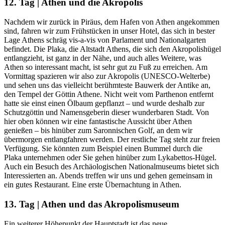
12. Tag | Athen und die Akropolis
Nachdem wir zurück in Piräus, dem Hafen von Athen angekommen
sind, fahren wir zum Frühstücken in unser Hotel, das sich in bester
Lage Athens schräg vis-a-vis von Parlament und Nationalgarten
befindet. Die Plaka, die Altstadt Athens, die sich den Akropolishügel
entlangzieht, ist ganz in der Nähe, und auch alles Weitere, was
Athen so interessant macht, ist sehr gut zu Fuß zu erreichen. Am
Vormittag spazieren wir also zur Akropolis (UNESCO-Welterbe)
und sehen uns das vielleicht berühmteste Bauwerk der Antike an,
den Tempel der Göttin Athene. Nicht weit vom Parthenon entfernt
hatte sie einst einen Ölbaum gepflanzt – und wurde deshalb zur
Schutzgöttin und Namensgeberin dieser wunderbaren Stadt. Von
hier oben können wir eine fantastische Aussicht über Athen
genießen – bis hinüber zum Saronnischen Golf, an dem wir
übermorgen entlangfahren werden. Der restliche Tag steht zur freien
Verfügung. Sie könnten zum Beispiel einen Bummel durch die
Plaka unternehmen oder Sie gehen hinüber zum Lykabettos-Hügel.
Auch ein Besuch des Archäologischen Nationalmuseums bietet sich
Interessierten an. Abends treffen wir uns und gehen gemeinsam in
ein gutes Restaurant. Eine erste Übernachtung in Athen.
13. Tag | Athen und das Akropolismuseum
Ein weiterer Höhepunkt der Hauptstadt ist das neue