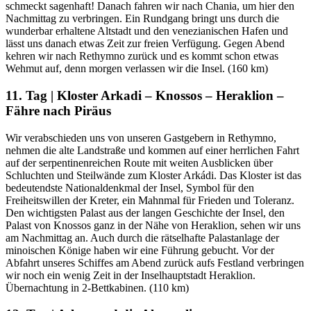
schmeckt sagenhaft! Danach fahren wir nach Chania, um hier den
Nachmittag zu verbringen. Ein Rundgang bringt uns durch die
wunderbar erhaltene Altstadt und den venezianischen Hafen und
lässt uns danach etwas Zeit zur freien Verfügung. Gegen Abend
kehren wir nach Rethymno zurück und es kommt schon etwas
Wehmut auf, denn morgen verlassen wir die Insel. (160 km)
11. Tag | Kloster Arkadi – Knossos – Heraklion –
Fähre nach Piräus
Wir verabschieden uns von unseren Gastgebern in Rethymno,
nehmen die alte Landstraße und kommen auf einer herrlichen Fahrt
auf der serpentinenreichen Route mit weiten Ausblicken über
Schluchten und Steilwände zum Kloster Arkádi. Das Kloster ist das
bedeutendste Nationaldenkmal der Insel, Symbol für den
Freiheitswillen der Kreter, ein Mahnmal für Frieden und Toleranz.
Den wichtigsten Palast aus der langen Geschichte der Insel, den
Palast von Knossos ganz in der Nähe von Heraklion, sehen wir uns
am Nachmittag an. Auch durch die rätselhafte Palastanlage der
minoischen Könige haben wir eine Führung gebucht. Vor der
Abfahrt unseres Schiffes am Abend zurück aufs Festland verbringen
wir noch ein wenig Zeit in der Inselhauptstadt Heraklion.
Übernachtung in 2-Bettkabinen. (110 km)