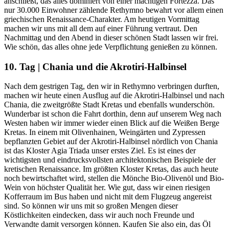
anschließt, das alles dominiert von einer mächtigen Fortezza. Das
nur 30.000 Einwohner zählende Rethymno bewahrt vor allem einen
griechischen Renaissance-Charakter. Am heutigen Vormittag
machen wir uns mit all dem auf einer Führung vertraut. Den
Nachmittag und den Abend in dieser schönen Stadt lassen wir frei.
Wie schön, das alles ohne jede Verpflichtung genießen zu können.
10. Tag | Chania und die Akrotiri-Halbinsel
Nach dem gestrigen Tag, den wir in Rethymno verbringen durften,
machen wir heute einen Ausflug auf die Akrotiri-Halbinsel und nach
Chania, die zweitgrößte Stadt Kretas und ebenfalls wunderschön.
Wunderbar ist schon die Fahrt dorthin, denn auf unserem Weg nach
Westen haben wir immer wieder einen Blick auf die Weißen Berge
Kretas. In einem mit Olivenhainen, Weingärten und Zypressen
bepflanzten Gebiet auf der Akrotiri-Halbinsel nördlich von Chania
ist das Kloster Agia Triada unser erstes Ziel. Es ist eines der
wichtigsten und eindrucksvollsten architektonischen Beispiele der
kretischen Renaissance. Im größten Kloster Kretas, das auch heute
noch bewirtschaftet wird, stellen die Mönche Bio-Olivenöl und Bio-
Wein von höchster Qualität her. Wie gut, dass wir einen riesigen
Kofferraum im Bus haben und nicht mit dem Flugzeug angereist
sind. So können wir uns mit so großen Mengen dieser
Köstlichkeiten eindecken, dass wir auch noch Freunde und
Verwandte damit versorgen können. Kaufen Sie also ein, das Öl