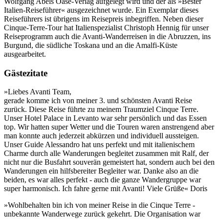
Wolfgang Abels Oase-Verlag aufgelegt wird und der als »Bester
Italien-Reiseführer« ausgezeichnet wurde. Ein Exemplar dieses
Reiseführers ist übrigens im Reisepreis inbegriffen. Neben dieser
Cinque-Terre-Tour hat Italienspezialist Christoph Hennig für unser
Reiseprogramm auch die Avanti-Wanderreisen in die Abruzzen, ins
Burgund, die südliche Toskana und an die Amalfi-Küste
ausgearbeitet.
Gästezitate
»Liebes Avanti Team,
gerade komme ich von meiner 3. und schönsten Avanti Reise
zurück. Diese Reise führte zu meinem Traumziel Cinque Terre.
Unser Hotel Palace in Levanto war sehr persönlich und das Essen
top. Wir hatten super Wetter und die Touren waren anstrengend aber
man konnte auch jederzeit abkürzen und individuell aussteigen.
Unser Guide Alessandro hat uns perfekt und mit italienischem
Charme durch alle Wanderungen begleitet zusammen mit Ralf, der
nicht nur die Busfahrt souverän gemeistert hat, sondern auch bei den
Wanderungen ein hilfsbereiter Begleiter war. Danke also an die
beiden, es war alles perfekt - auch die ganze Wandergruppe war
super harmonisch. Ich fahre gerne mit Avanti! Viele Grüße« Doris
»Wohlbehalten bin ich von meiner Reise in die Cinque Terre -
unbekannte Wanderwege zurück gekehrt. Die Organisation war