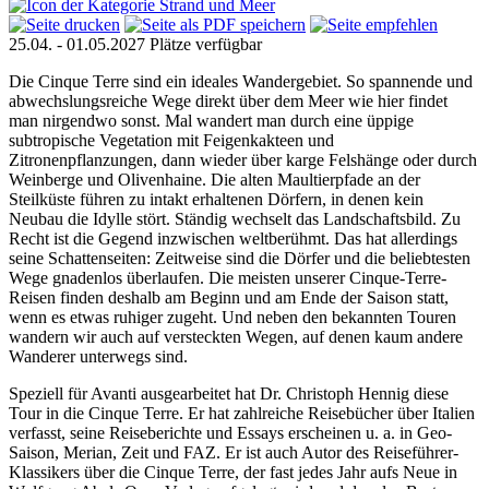
25.04. - 01.05.2027
Plätze verfügbar
Die Cinque Terre sind ein ideales Wandergebiet. So spannende und
abwechslungsreiche Wege direkt über dem Meer wie hier findet
man nirgendwo sonst. Mal wandert man durch eine üppige
subtropische Vegetation mit Feigenkakteen und
Zitronenpflanzungen, dann wieder über karge Felshänge oder durch
Weinberge und Olivenhaine. Die alten Maultierpfade an der
Steilküste führen zu intakt erhaltenen Dörfern, in denen kein
Neubau die Idylle stört. Ständig wechselt das Landschaftsbild. Zu
Recht ist die Gegend inzwischen weltberühmt. Das hat allerdings
seine Schattenseiten: Zeitweise sind die Dörfer und die beliebtesten
Wege gnadenlos überlaufen. Die meisten unserer Cinque-Terre-
Reisen finden deshalb am Beginn und am Ende der Saison statt,
wenn es etwas ruhiger zugeht. Und neben den bekannten Touren
wandern wir auch auf versteckten Wegen, auf denen kaum andere
Wanderer unterwegs sind.
Speziell für Avanti ausgearbeitet hat Dr. Christoph Hennig diese
Tour in die Cinque Terre. Er hat zahlreiche Reise­bücher über Italien
verfasst, seine Reiseberichte und Essays erscheinen u. a. in Geo-
Saison, Merian, Zeit und FAZ. Er ist auch Autor des Reiseführer-
Klassikers über die Cinque Terre, der fast jedes Jahr aufs Neue in