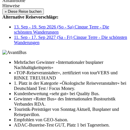
Abfahrtsorte
Hinweise
Alternative Reisevorschläge:
13. Sep - 19. Sep 2026 (So - Sa) Cinque Terre - Die
schönsten Wanderungen
11. Sep - 17. Sep 2027 (Sa - Fr) Cinque Terre - Die schönsten
Wanderungen
Mehrfacher Gewinner »Internationaler busplaner
Nachhaltigkeitspreis«
»TOP-Reiseveranstalter«, zertifiziert von tourVERS und
RINKE TREUHAND
1. Platz in der Kategorie »Ökologische Reiseveranstalter« bei
Deutschland Test / Focus Money.
Kundenbewertung »sehr gut« bei Quality Bus.
Gewinner »Roter Bus« des Internationalen Bustouristik
Verbandes RDA.
Touristik-Preisträger von Sonntag Aktuell, Busplaner und
Reisepavillon.
Empfohlen von GEO-Saison.
ADAC-Busreise-Test GUT, Platz 1 bei Tagesreisen.