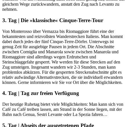
gleichem Wege zurückwandern, anstatt den Zug nach Levanto zu
nehmen.
3. Tag | Die »klassische« Cinque-Terre-Tour
Von Monterosso über Vernazza bis Riomaggiore führt eine der
bekanntesten und reizvollsten Wanderstrecken Italiens. Man kommt
dabei durch jedes der fünf Cinque-Terre-Dörfer. Unterwegs ist
genug Zeit für ausgiebige Pausen in jedem Ort. Die Abschnitte
zwischen Corniglia und Manarola sowie zwischen Manarola und
Riomaggiore sind allerdings wegen Erdrutschen und
Steinschlaggefahr gesperrt. Wir werden für diese Strecken auf den
Zug umsteigen. Insgesamt wandern wir 2-3 Stunden, man kann
problemlos abkürzen. Für die gesperrten Streckenabschnitte gibt es
relativ aufwändige Alternativstrecken, die sie individuell erwandern
können. Gerne informieren wir Sie vor Ort über die Möglichkeiten.
4. Tag | Tag zur freien Verfügung
Der heutige Ruhetag bietet viele Möglichkeiten: Man kann sich von
Café zu Café treiben lassen, am Strand in der Sonne liegen, mit der
Bahn nach Genua, Sestri Levante oder La Spezia fahren…
5. Tag | Abseits der ausgetretenen Pfade