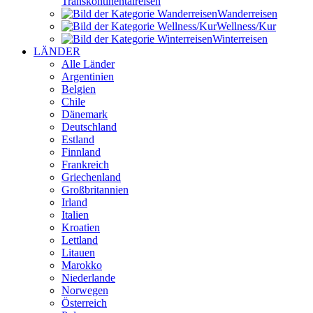
Transkontinental­reisen
Wander­reisen
Wellness/Kur
Winter­reisen
LÄNDER
Alle Länder
Argentinien
Belgien
Chile
Dänemark
Deutschland
Estland
Finnland
Frankreich
Griechenland
Großbritannien
Irland
Italien
Kroatien
Lettland
Litauen
Marokko
Niederlande
Norwegen
Österreich