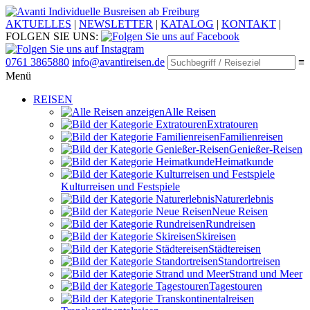
Individuelle Busreisen ab Freiburg
AKTUELLES
|
NEWSLETTER
|
KATALOG
|
KONTAKT
|
FOLGEN SIE UNS:
0761 3865880
info@avantireisen.de
≡
Menü
REISEN
Alle Reisen
Extratouren
Familien­reisen
Genießer-Reisen
Heimatkunde
Kultur­reisen und Festspiele
Naturerlebnis
Neue Reisen
Rund­reisen
Ski­reisen
Städte­reisen
Standort­reisen
Strand und Meer
Tagestouren