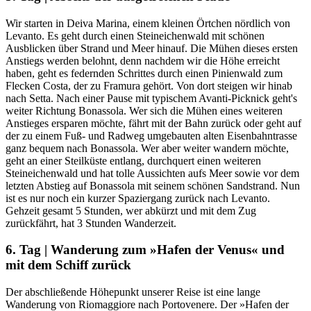
Wir starten in Deiva Marina, einem kleinen Örtchen nördlich von
Levanto. Es geht durch einen Steineichenwald mit schönen
Ausblicken über Strand und Meer hinauf. Die Mühen dieses ersten
Anstiegs werden belohnt, denn nachdem wir die Höhe erreicht
haben, geht es federnden Schrittes durch einen Pinienwald zum
Flecken Costa, der zu Framura gehört. Von dort steigen wir hinab
nach Setta. Nach einer Pause mit typischem Avanti-Picknick geht's
weiter Richtung Bonassola. Wer sich die Mühen eines weiteren
Anstieges ersparen möchte, fährt mit der Bahn zurück oder geht auf
der zu einem Fuß- und Radweg umgebauten alten Eisenbahntrasse
ganz bequem nach Bonassola. Wer aber weiter wandern möchte,
geht an einer Steilküste entlang, durchquert einen weiteren
Steineichenwald und hat tolle Aussichten aufs Meer sowie vor dem
letzten Abstieg auf Bonassola mit seinem schönen Sandstrand. Nun
ist es nur noch ein kurzer Spaziergang zurück nach Levanto.
Gehzeit gesamt 5 Stunden, wer abkürzt und mit dem Zug
zurückfährt, hat 3 Stunden Wanderzeit.
6. Tag | Wanderung zum »Hafen der Venus« und
mit dem Schiff zurück
Der abschließende Höhepunkt unserer Reise ist eine lange
Wanderung von Riomaggiore nach Portovenere. Der »Hafen der