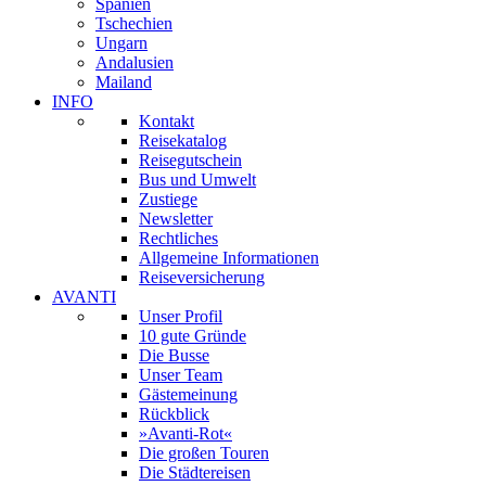
Spanien
Tschechien
Ungarn
Andalusien
Mailand
INFO
Kontakt
Reisekatalog
Reisegutschein
Bus und Umwelt
Zustiege
Newsletter
Rechtliches
Allgemeine Informationen
Reiseversicherung
AVANTI
Unser Profil
10 gute Gründe
Die Busse
Unser Team
Gästemeinung
Rückblick
»Avanti-Rot«
Die großen Touren
Die Städtereisen