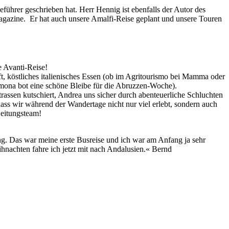
führer geschrieben hat. Herr Hennig ist ebenfalls der Autor des
Magazine. Er hat auch unsere Amalfi-Reise geplant und unsere Touren
e Avanti-Reise!
 köstliches italienisches Essen (ob im Agritourismo bei Mamma oder
lmona bot eine schöne Bleibe für die Abruzzen-Woche).
rassen kutschiert, Andrea uns sicher durch abenteuerliche Schluchten
dass wir während der Wandertage nicht nur viel erlebt, sondern auch
Leitungsteam!
ung. Das war meine erste Busreise und ich war am Anfang ja sehr
ihnachten fahre ich jetzt mit nach Andalusien.« Bernd