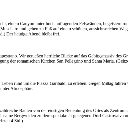
cht, einem Canyon unter hoch aufragenden Felswänden, begeistern ro
 Musellaro und gehen zu Fuß auf einem schönen, aussichtsreichen Weg
d.) Der heutige Abend bleibt frei.
trano. Wir genießen herrliche Blicke auf das Gebirgsmassiv des Gran S
ung der romanischen Kirchen San Pellegrino und Santa Maria. (Gehzei
 Leben rund um die Piazza Garibaldi zu erleben. Gegen Mittag fahren wi
pannter Atmosphäre.
 zahlreiche Bauten von der einstigen Bedeutung des Ortes als Zentrum
 einsame Bergweiden zu dem spektakulär gelegenen Dorf Castrovalva un
hzeit 4 Std.)