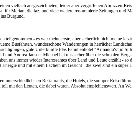
nen vielfach ausgezeichneten, leider aber vergriffenen Abruzzen-Reise
a. für Merian, die faz, und viele weitere renommierte Zeitungen und 
 ins Burgund.
n teilgenommen - es war meine erste, aber sicherlich nicht meine letzt
ueme Busfahrten, wunderschöne Wanderungen in herrlicher Landschaft,
esichtigungen, gute Unterkünfte (das Familienhotel "Armando's" in Su
olf und Andrea Jansen. Michael hat uns sicher über die schmalen Bergst
haben uns immer wieder Interessantes über Land und Leute erzählt - so 
el Energie und mit einem Lächeln im Gesicht - die zwei sind ein super 
en unterschiedlichsten Restaurants, die Hotels, die suuuper Reiseführ
ch toll mit den Leuten, die dabei waren. Absolut empfehlenswert. An We