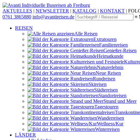
Individuelle Busreisen ab Freiburg
AKTUELLES
|
NEWSLETTER
|
KATALOG
|
KONTAKT
|
FOLG
0761 3865880
info@avantireisen.de
≡ 
REISEN
Alle Reisen
Extratouren
Familien­reisen
Genießer-Reisen
Heimatkunde
Kultur­r
Naturerlebnis
Neue Reisen
Rund­reisen
Ski­reisen
Städte­reisen
Standort­reisen
Strand und Meer
Tagestouren
Transkontinen
Wander­reisen
Wellness/Kur
Winter­reisen
LÄNDER