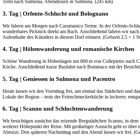
Terni nach Sulmona. Abendessen in Sulmona. (245 km)
3. Tag | Orfento-Schlucht und Bolognano
Wir fahren am Morgen nach Caramanico Terme. In der Orfento-Schlu
wunderbares Picknick direkt am Bach. Anschließend fahren wir nach
Aufenthalte des Künstlers in diesem Dorf erinnert. (Gehzeit 2,5 + 1 St
4. Tag | Höhenwanderung und romanische Kirchen
Schöne Wanderung in Höhenlagen um 800 m von Colle­pietro nach Capes
Küche. Anschließend kurze Busfahrt nach Bominaco mit der Besichtig
5. Tag | Geniessen in Sulmona und Pacentro
Heute lassen wir den Vormittag frei, um einmal das Städtchen und das
Lokale der Region – trotz der Feinschmeckerküche in lockerer, ents
6. Tag | Scanno und Schluchtenwanderung
Wir besichtigen zunächst das reizende Bergstädtchen Scanno, in dem
weiterer Höhepunkt der Reise. Mit großartiger Aussicht geht es über
Abruzzi. Den späteren Nachmittag und den Abend lassen wir frei. (Ge