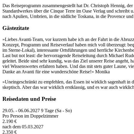
Das Reiseprogramm zusammengestellt hat Dr. Christoph Hennig, der ei
Standardwerkes über die Cinque Terre im Oase Verlag und schreibt u.
nach Apulien, Umbrien, in die südliche Toskana, in die Provence und
Gästezitate
»Liebes Avanti-Team, vor kurzem habe ich an der Fahrt in die Abruzze
Konzept, Programm und Reiseverlauf haben mich voll überzeugt: beq
im Sterne-Lokal), interessante Ortsführungen und herrliche Kirchenb
Last but not least: die hervorragende Reiseleitung durch Michael Rud
geleitet. Beide sind sehr kundig, was das Ziel unserer Reise angeht, 
viel Wissenswertes erfahren haben. Und das mit stets guter Laune, vi
Danke an Avanti für eine wunderschöne Reise!« Monika
»Uneingeschränkt zu empfehlen, das Essen ist wirklich sagenhaft in d
skeptisch. Aber das war wirklich erstklassig, und es war auch wirkli
Reisedaten und Preise
29.05. - 06.06.2027
9 Tage (Sa - So)
Pro Person im Doppelzimmer
2.190 €
nach dem 05.03.2027
2.350 €