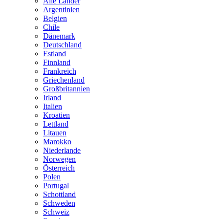
Alle Länder
Argentinien
Belgien
Chile
Dänemark
Deutschland
Estland
Finnland
Frankreich
Griechenland
Großbritannien
Irland
Italien
Kroatien
Lettland
Litauen
Marokko
Niederlande
Norwegen
Österreich
Polen
Portugal
Schottland
Schweden
Schweiz