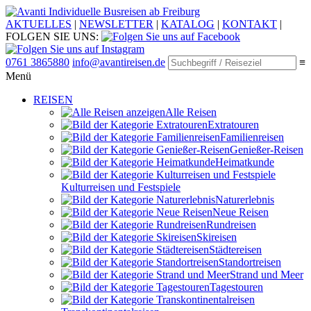
Individuelle Busreisen ab Freiburg
AKTUELLES
|
NEWSLETTER
|
KATALOG
|
KONTAKT
|
FOLGEN SIE UNS:
0761 3865880
info@avantireisen.de
≡
Menü
REISEN
Alle Reisen
Extratouren
Familien­reisen
Genießer-Reisen
Heimatkunde
Kultur­reisen und Festspiele
Naturerlebnis
Neue Reisen
Rund­reisen
Ski­reisen
Städte­reisen
Standort­reisen
Strand und Meer
Tagestouren