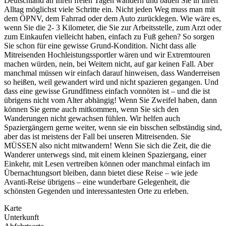
Deutschland an Ihren freien Tagen wandern und bauen Sie in Ihren
Alltag möglichst viele Schritte ein. Nicht jeden Weg muss man mit
dem ÖPNV, dem Fahrrad oder dem Auto zurücklegen. Wie wäre es,
wenn Sie die 2- 3 Kilometer, die Sie zur Arbeitsstelle, zum Arzt oder
zum Einkaufen vielleicht haben, einfach zu Fuß gehen? So sorgen
Sie schon für eine gewisse Grund-Kondition. Nicht dass alle
Mitreisenden Hochleistungssportler wären und wir Extremtouren
machen würden, nein, bei Weitem nicht, auf gar keinen Fall. Aber
manchmal müssen wir einfach darauf hinweisen, dass Wanderreisen
so heißen, weil gewandert wird und nicht spazieren gegangen. Und
dass eine gewisse Grundfitness einfach vonnöten ist – und die ist
übrigens nicht vom Alter abhängig! Wenn Sie Zweifel haben, dann
können Sie gerne auch mitkommen, wenn Sie sich den
Wanderungen nicht gewachsen fühlen. Wir helfen auch
Spaziergängern gerne weiter, wenn sie ein bisschen selbständig sind,
aber das ist meistens der Fall bei unseren Mitreisenden. Sie
MÜSSEN also nicht mitwandern! Wenn Sie sich die Zeit, die die
Wanderer unterwegs sind, mit einem kleinen Spaziergang, einer
Einkehr, mit Lesen vertreiben können oder manchmal einfach im
Übernachtungsort bleiben, dann bietet diese Reise – wie jede
Avanti-Reise übrigens – eine wunderbare Gelegenheit, die
schönsten Gegenden und interessantesten Orte zu erleben.
Karte
Unterkunft