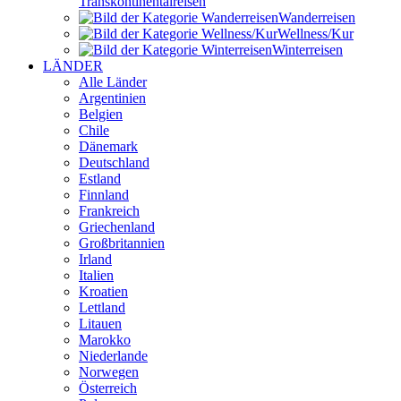
Transkontinental­reisen
Wander­reisen
Wellness/Kur
Winter­reisen
LÄNDER
Alle Länder
Argentinien
Belgien
Chile
Dänemark
Deutschland
Estland
Finnland
Frankreich
Griechenland
Großbritannien
Irland
Italien
Kroatien
Lettland
Litauen
Marokko
Niederlande
Norwegen
Österreich