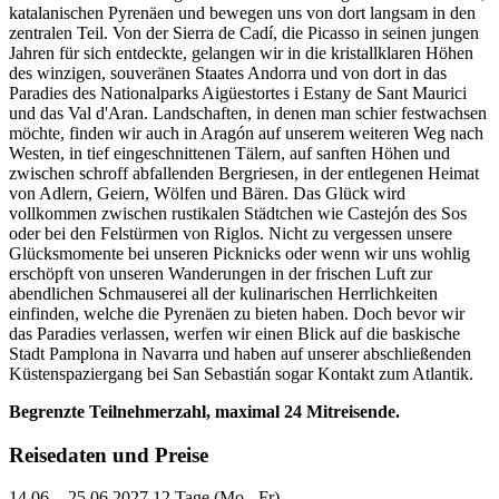
katalanischen Pyrenäen und bewegen uns von dort langsam in den
zentralen Teil. Von der Sierra de Cadí, die Picasso in seinen jungen
Jahren für sich entdeckte, gelangen wir in die kristallklaren Höhen
des winzigen, souveränen Staates Andorra und von dort in das
Paradies des Nationalparks Aigüestortes i Estany de Sant Maurici
und das Val d'Aran. Landschaften, in denen man schier festwachsen
möchte, finden wir auch in Aragón auf unserem weiteren Weg nach
Westen, in tief eingeschnittenen Tälern, auf sanften Höhen und
zwischen schroff abfallenden Bergriesen, in der entlegenen Heimat
von Adlern, Geiern, Wölfen und Bären. Das Glück wird
vollkommen zwischen rustikalen Städtchen wie Castejón des Sos
oder bei den Felstürmen von Riglos. Nicht zu vergessen unsere
Glücksmomente bei unseren Picknicks oder wenn wir uns wohlig
erschöpft von unseren Wanderungen in der frischen Luft zur
abendlichen Schmauserei all der kulinarischen Herrlichkeiten
einfinden, welche die Pyrenäen zu bieten haben. Doch bevor wir
das Paradies verlassen, werfen wir einen Blick auf die baskische
Stadt Pamplona in Navarra und haben auf unserer abschließenden
Küstenspaziergang bei San Sebastián sogar Kontakt zum Atlantik.
Begrenzte Teilnehmerzahl, maximal 24 Mitreisende.
Reisedaten und Preise
14.06. - 25.06.2027
12 Tage (Mo - Fr)