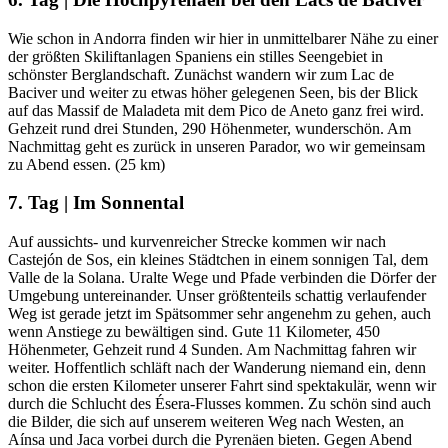
Wie schon in Andorra finden wir hier in unmittelbarer Nähe zu einer
der größten Skiliftanlagen Spaniens ein stilles Seengebiet in
schönster Berglandschaft. Zunächst wandern wir zum Lac de
Baciver und weiter zu etwas höher gelegenen Seen, bis der Blick
auf das Massif de Maladeta mit dem Pico de Aneto ganz frei wird.
Gehzeit rund drei Stunden, 290 Höhenmeter, wunderschön. Am
Nachmittag geht es zurück in unseren Parador, wo wir gemeinsam
zu Abend essen. (25 km)
7. Tag | Im Sonnental
Auf aussichts- und kurvenreicher Strecke kommen wir nach
Castejón de Sos, ein kleines Städtchen in einem sonnigen Tal, dem
Valle de la Solana. Uralte Wege und Pfade verbinden die Dörfer der
Umgebung untereinander. Unser größtenteils schattig verlaufender
Weg ist gerade jetzt im Spätsommer sehr angenehm zu gehen, auch
wenn Anstiege zu bewältigen sind. Gute 11 Kilometer, 450
Höhenmeter, Gehzeit rund 4 Sunden. Am Nachmittag fahren wir
weiter. Hoffentlich schläft nach der Wanderung niemand ein, denn
schon die ersten Kilometer unserer Fahrt sind spektakulär, wenn wir
durch die Schlucht des Ésera-Flusses kommen. Zu schön sind auch
die Bilder, die sich auf unserem weiteren Weg nach Westen, an
Aínsa und Jaca vorbei durch die Pyrenäen bieten. Gegen Abend