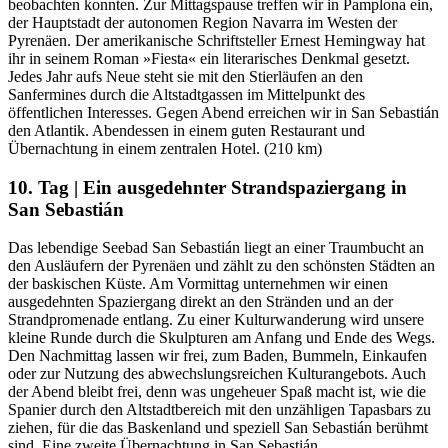
beobachten konnten. Zur Mittagspause treffen wir in Pamplona ein,
der Hauptstadt der autonomen Region Navarra im Westen der
Pyrenäen. Der amerikanische Schriftsteller Ernest Hemingway hat
ihr in seinem Roman »Fiesta« ein literarisches Denkmal gesetzt.
Jedes Jahr aufs Neue steht sie mit den Stierläufen an den
Sanfermines durch die Altstadtgassen im Mittelpunkt des
öffentlichen Interesses. Gegen Abend erreichen wir in San Sebastián
den Atlantik. Abendessen in einem guten Restaurant und
Übernachtung in einem zentralen Hotel. (210 km)
10. Tag | Ein ausgedehnter Strandspaziergang in
San Sebastián
Das lebendige Seebad San Sebastián liegt an einer Traumbucht an
den Ausläufern der Pyrenäen und zählt zu den schönsten Städten an
der baskischen Küste. Am Vormittag unternehmen wir einen
ausgedehnten Spaziergang direkt an den Stränden und an der
Strandpromenade entlang. Zu einer Kulturwanderung wird unsere
kleine Runde durch die Skulpturen am Anfang und Ende des Wegs.
Den Nachmittag lassen wir frei, zum Baden, Bummeln, Einkaufen
oder zur Nutzung des abwechslungsreichen Kulturangebots. Auch
der Abend bleibt frei, denn was ungeheuer Spaß macht ist, wie die
Spanier durch den Altstadtbereich mit den unzähligen Tapasbars zu
ziehen, für die das Baskenland und speziell San Sebastián berühmt
sind. Eine zweite Übernachtung in San Sebastián.