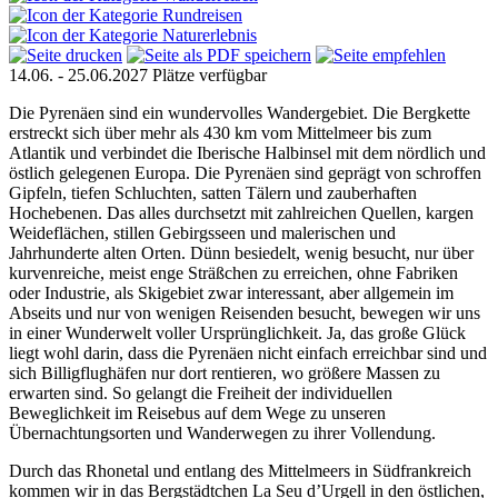
14.06. - 25.06.2027
Plätze verfügbar
Die Pyrenäen sind ein wundervolles Wandergebiet. Die Bergkette
erstreckt sich über mehr als 430 km vom Mittelmeer bis zum
Atlantik und verbindet die Iberische Halbinsel mit dem nördlich und
östlich gelegenen Europa. Die Pyrenäen sind geprägt von schroffen
Gipfeln, tiefen Schluchten, satten Tälern und zauberhaften
Hochebenen. Das alles durchsetzt mit zahlreichen Quellen, kargen
Weideflächen, stillen Gebirgsseen und malerischen und
Jahrhunderte alten Orten. Dünn besiedelt, wenig besucht, nur über
kurvenreiche, meist enge Sträßchen zu erreichen, ohne Fabriken
oder Industrie, als Skigebiet zwar interessant, aber allgemein im
Abseits und nur von wenigen Reisenden besucht, bewegen wir uns
in einer Wunderwelt voller Ursprünglichkeit. Ja, das große Glück
liegt wohl darin, dass die Pyrenäen nicht einfach erreichbar sind und
sich Billigflughäfen nur dort rentieren, wo größere Massen zu
erwarten sind. So gelangt die Freiheit der individuellen
Beweglichkeit im Reisebus auf dem Wege zu unseren
Übernachtungsorten und Wanderwegen zu ihrer Vollendung.
Durch das Rhonetal und entlang des Mittelmeers in Südfrankreich
kommen wir in das Bergstädtchen La Seu d’Urgell in den östlichen,