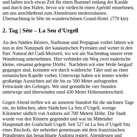
und haben noch etwas Zeit für einen Bummel entlang der Kanäle
und durch den Hafen, bevor wir vielleicht einen Apéritif einnehmen,
um uns anschließend zum Abendessen niederzulassen.
Übernachtung in Sète im wunderschönen Grand-Hotel. (770 km)
2. Tag | Sète – La Seu d’Urgell
An den Städten Béziers, Narbonne und Perpignan vorbei fahren wir
nun in den Naturpark der katalanischen Pyrenäen und weiter in den
Parc Natural del Cadí-Moixeró, wo wir am Nachmittag unsere erste
Wanderung unternehmen. Hier verbindet ein Weg zwei malerische
kleine, einsamst gelegene Dörfer. Nachdem wir eine Weile bergauf
gegangen sind, kommen wir durch waldreiche Täler und an einer
romanischen Kapelle vorbei. Unterwegs haben wir immer wieder
großartige Aussichten auf die bis zu 500 Meter aufragenden
Felswände des Gebirges. Wir sind gemütliche vier Stunden
unterwegs und überwinden rund 430 Meter Höhenunterschied.
Gegen Abend treffen wir an unserem Standort für die nächsten Tage
ein, im hübschen, alten Städtchen La Seu d’Urgell, wenige
Kilometer südlich von Andorra auf 700 Metern Höhe. Die Stadt
wurde von den Römern gegründet und war im Mittelalter
Hauptstadt der Grafschaft Urgell. Seit 527 ist La Seu d’Urgell Sitz
eines Bischofs, der nebenbei gemeinsam mit dem französischen
Präsidenten das benachbarte Andorra regiert. Abendessen und