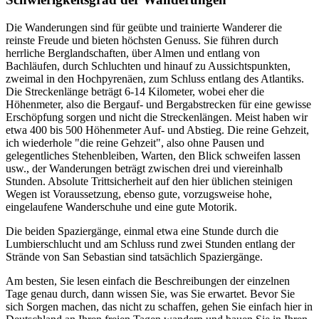
Die Wanderungen sind für geübte und trainierte Wanderer die
reinste Freude und bieten höchsten Genuss. Sie führen durch
herrliche Berglandschaften, über Almen und entlang von
Bachläufen, durch Schluchten und hinauf zu Aussichtspunkten,
zweimal in den Hochpyrenäen, zum Schluss entlang des Atlantiks.
Die Streckenlänge beträgt 6-14 Kilometer, wobei eher die
Höhenmeter, also die Bergauf- und Bergabstrecken für eine gewisse
Erschöpfung sorgen und nicht die Streckenlängen. Meist haben wir
etwa 400 bis 500 Höhenmeter Auf- und Abstieg. Die reine Gehzeit,
ich wiederhole "die reine Gehzeit", also ohne Pausen und
gelegentliches Stehenbleiben, Warten, den Blick schweifen lassen
usw., der Wanderungen beträgt zwischen drei und viereinhalb
Stunden. Absolute Trittsicherheit auf den hier üblichen steinigen
Wegen ist Voraussetzung, ebenso gute, vorzugsweise hohe,
eingelaufene Wanderschuhe und eine gute Motorik.
Die beiden Spaziergänge, einmal etwa eine Stunde durch die
Lumbierschlucht und am Schluss rund zwei Stunden entlang der
Strände von San Sebastian sind tatsächlich Spaziergänge.
Am besten, Sie lesen einfach die Beschreibungen der einzelnen
Tage genau durch, dann wissen Sie, was Sie erwartet. Bevor Sie
sich Sorgen machen, das nicht zu schaffen, gehen Sie einfach hier in