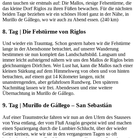
dann tauchen sie erstmals auf: Die Mallos, riesige Felsentürme, die
das kleine Dorf Riglos zu ihren Füßen bewachen. Für die nächsten
beiden Tage beziehen wir ein schönes Hotel ganz in der Nähe, in
Murillo de Gállego, wo wir auch zu Abend essen. (240 km)
8. Tag | Die Felstürme von Riglos
Und wieder ein Traumtag. Schon gestern haben wir die Felstürme
lange in der Abendsonne betrachtet, auf unserer Wanderung
bestimmen sie nun komplett das Landschaftsbild. Langsam und
immer leicht aufsteigend nähern wir uns den Mallos de Riglos beim
gleichnamigen Dörfchen. Wer Lust hat, kann die Mallos nach einer
kleinen Stärkung auf dem Himmelsweg von oben und von hinten
betrachten, auf einem gut 14 Kilometer langen, nicht
unanstrengenden, aber gefahrlosen Rundweg. Den späteren
Nachmittag lassen wir frei. Abendessen und eine weitere
Übernachtung in Murillo de Gállego.
9. Tag | Murillo de Gállego – San Sebastián
Auf einer Traumstrecke fahren wir nun an den Ufern des Stausees
von Yesa entlang, der vom Fluß Aragón gespeist wird und machen
einen Spaziergang durch die Lumbier-Schlucht, über der wieder
Geier kreisen, wie wir sie in den vergangenen Tagen so oft