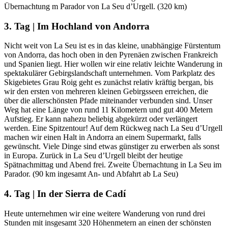
Übernachtung m Parador von La Seu d’Urgell. (320 km)
3. Tag | Im Hochland von Andorra
Nicht weit von La Seu ist es in das kleine, unabhängige Fürstentum
von Andorra, das hoch oben in den Pyrenäen zwischen Frankreich
und Spanien liegt. Hier wollen wir eine relativ leichte Wanderung in
spektakulärer Gebirgslandschaft unternehmen. Vom Parkplatz des
Skigebietes Grau Roig geht es zunächst relativ kräftig bergan, bis
wir den ersten von mehreren kleinen Gebirgsseen erreichen, die
über die allerschönsten Pfade miteinander verbunden sind. Unser
Weg hat eine Länge von rund 11 Kilometern und gut 400 Metern
Aufstieg. Er kann nahezu beliebig abgekürzt oder verlängert
werden. Eine Spitzentour! Auf dem Rückweg nach La Seu d’Urgell
machen wir einen Halt in Andorra an einem Supermarkt, falls
gewünscht. Viele Dinge sind etwas günstiger zu erwerben als sonst
in Europa. Zurück in La Seu d’Urgell bleibt der heutige
Spätnachmittag und Abend frei. Zweite Übernachtung in La Seu im
Parador. (90 km ingesamt An- und Abfahrt ab La Seu)
4. Tag | In der Sierra de Cadí
Heute unternehmen wir eine weitere Wanderung von rund drei
Stunden mit insgesamt 320 Höhenmetern an einen der schönsten