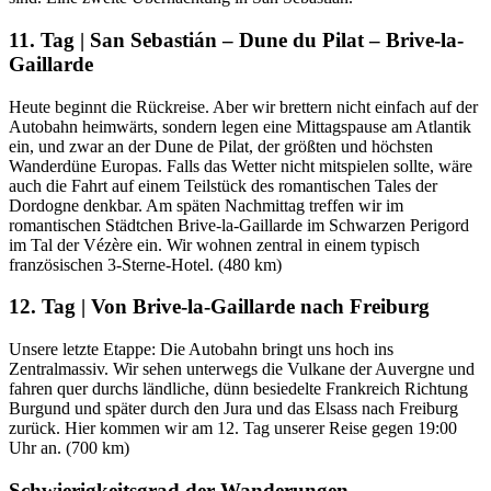
11. Tag | San Sebastián – Dune du Pilat – Brive-la-
Gaillarde
Heute beginnt die Rückreise. Aber wir brettern nicht einfach auf der
Autobahn heimwärts, sondern legen eine Mittagspause am Atlantik
ein, und zwar an der Dune de Pilat, der größten und höchsten
Wanderdüne Europas. Falls das Wetter nicht mitspielen sollte, wäre
auch die Fahrt auf einem Teilstück des romantischen Tales der
Dordogne denkbar. Am späten Nachmittag treffen wir im
romantischen Städtchen Brive-la-Gaillarde im Schwarzen Perigord
im Tal der Vézère ein. Wir wohnen zentral in einem typisch
französischen 3-Sterne-Hotel. (480 km)
12. Tag | Von Brive-la-Gaillarde nach Freiburg
Unsere letzte Etappe: Die Autobahn bringt uns hoch ins
Zentralmassiv. Wir sehen unterwegs die Vulkane der Auvergne und
fahren quer durchs ländliche, dünn besiedelte Frankreich Richtung
Burgund und später durch den Jura und das Elsass nach Freiburg
zurück. Hier kommen wir am 12. Tag unserer Reise gegen 19:00
Uhr an. (700 km)
Schwierigkeitsgrad der Wanderungen