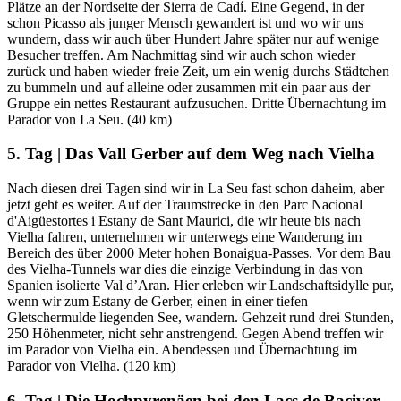
Plätze an der Nordseite der Sierra de Cadí. Eine Gegend, in der
schon Picasso als junger Mensch gewandert ist und wo wir uns
wundern, dass wir auch über Hundert Jahre später nur auf wenige
Besucher treffen. Am Nachmittag sind wir auch schon wieder
zurück und haben wieder freie Zeit, um ein wenig durchs Städtchen
zu bummeln und auf alleine oder zusammen mit ein paar aus der
Gruppe ein nettes Restaurant aufzusuchen. Dritte Übernachtung im
Parador von La Seu. (40 km)
5. Tag | Das Vall Gerber auf dem Weg nach Vielha
Nach diesen drei Tagen sind wir in La Seu fast schon daheim, aber
jetzt geht es weiter. Auf der Traumstrecke in den Parc Nacional
d'Aigüestortes i Estany de Sant Maurici, die wir heute bis nach
Vielha fahren, unternehmen wir unterwegs eine Wanderung im
Bereich des über 2000 Meter hohen Bonaigua-Passes. Vor dem Bau
des Vielha-Tunnels war dies die einzige Verbindung in das von
Spanien isolierte Val d’Aran. Hier erleben wir Landschaftsidylle pur,
wenn wir zum Estany de Gerber, einen in einer tiefen
Gletschermulde liegenden See, wandern. Gehzeit rund drei Stunden,
250 Höhenmeter, nicht sehr anstrengend. Gegen Abend treffen wir
im Parador von Vielha ein. Abendessen und Übernachtung im
Parador von Vielha. (120 km)
6. Tag | Die Hochpyrenäen bei den Lacs de Baciver