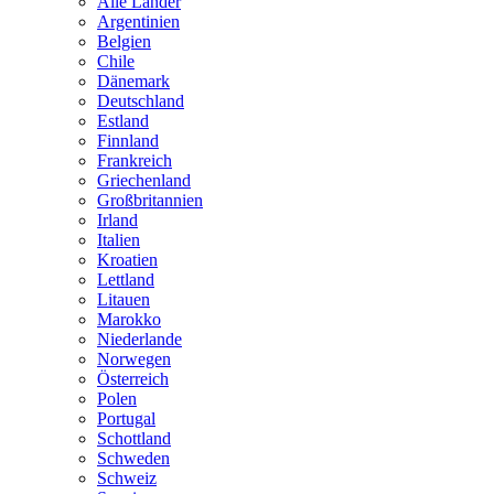
Alle Länder
Argentinien
Belgien
Chile
Dänemark
Deutschland
Estland
Finnland
Frankreich
Griechenland
Großbritannien
Irland
Italien
Kroatien
Lettland
Litauen
Marokko
Niederlande
Norwegen
Österreich
Polen
Portugal
Schottland
Schweden
Schweiz