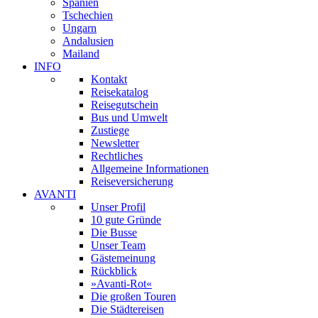
Spanien
Tschechien
Ungarn
Andalusien
Mailand
INFO
Kontakt
Reisekatalog
Reisegutschein
Bus und Umwelt
Zustiege
Newsletter
Rechtliches
Allgemeine Informationen
Reiseversicherung
AVANTI
Unser Profil
10 gute Gründe
Die Busse
Unser Team
Gästemeinung
Rückblick
»Avanti-Rot«
Die großen Touren
Die Städtereisen