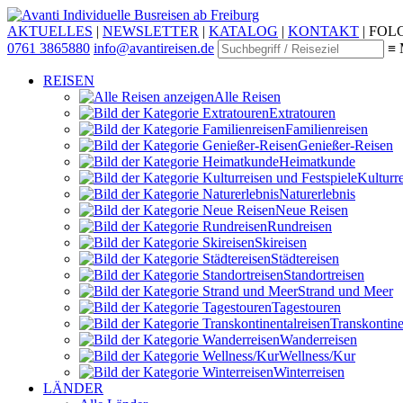
Individuelle Busreisen ab Freiburg
AKTUELLES
|
NEWSLETTER
|
KATALOG
|
KONTAKT
|
FOLG
0761 3865880
info@avantireisen.de
≡ 
REISEN
Alle Reisen
Extratouren
Familien­reisen
Genießer-Reisen
Heimatkunde
Kultur­r
Naturerlebnis
Neue Reisen
Rund­reisen
Ski­reisen
Städte­reisen
Standort­reisen
Strand und Meer
Tagestouren
Transkontinen
Wander­reisen
Wellness/Kur
Winter­reisen
LÄNDER