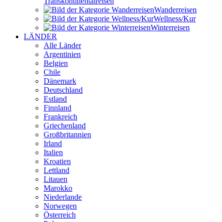
Transkontinental­reisen
Wander­reisen
Wellness/Kur
Winter­reisen
LÄNDER
Alle Länder
Argentinien
Belgien
Chile
Dänemark
Deutschland
Estland
Finnland
Frankreich
Griechenland
Großbritannien
Irland
Italien
Kroatien
Lettland
Litauen
Marokko
Niederlande
Norwegen
Österreich