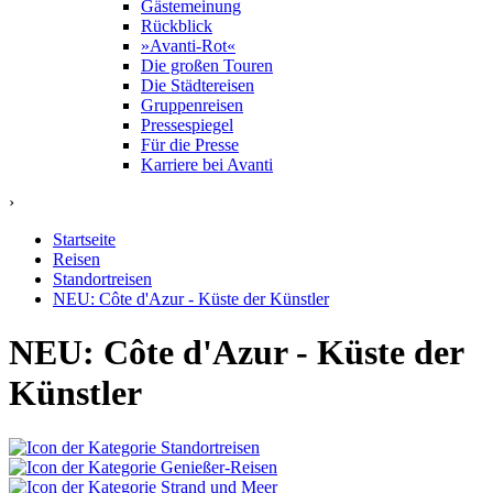
Gästemeinung
Rückblick
»Avanti-Rot«
Die großen Touren
Die Städtereisen
Gruppenreisen
Pressespiegel
Für die Presse
Karriere bei Avanti
›
Startseite
Reisen
Standortreisen
NEU: Côte d'Azur - Küste der Künstler
NEU: Côte d'Azur - Küste der
Künstler