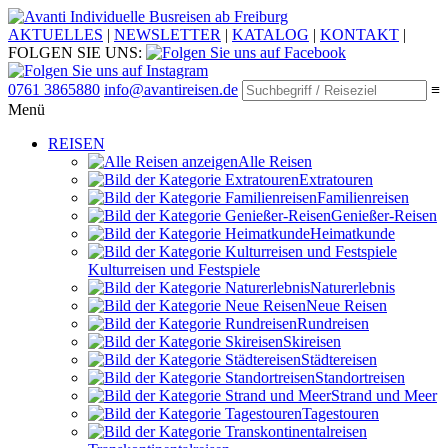
Individuelle Busreisen ab Freiburg
AKTUELLES
|
NEWSLETTER
|
KATALOG
|
KONTAKT
|
FOLGEN SIE UNS:
0761 3865880
info@avantireisen.de
≡
Menü
REISEN
Alle Reisen
Extratouren
Familien­reisen
Genießer-Reisen
Heimatkunde
Kultur­reisen und Festspiele
Naturerlebnis
Neue Reisen
Rund­reisen
Ski­reisen
Städte­reisen
Standort­reisen
Strand und Meer
Tagestouren