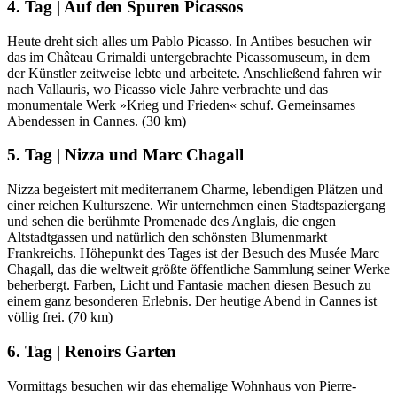
4. Tag | Auf den Spuren Picassos
Heute dreht sich alles um Pablo Picasso. In Antibes besuchen wir
das im Château Grimaldi untergebrachte Picassomuseum, in dem
der Künstler zeitweise lebte und arbeitete. Anschließend fahren wir
nach Vallauris, wo Picasso viele Jahre verbrachte und das
monumentale Werk »Krieg und Frieden« schuf. Gemeinsames
Abendessen in Cannes. (30 km)
5. Tag | Nizza und Marc Chagall
Nizza begeistert mit mediterranem Charme, lebendigen Plätzen und
einer reichen Kulturszene. Wir unternehmen einen Stadtspaziergang
und sehen die berühmte Promenade des Anglais, die engen
Altstadtgassen und natürlich den schönsten Blumenmarkt
Frankreichs. Höhepunkt des Tages ist der Besuch des Musée Marc
Chagall, das die weltweit größte öffentliche Sammlung seiner Werke
beherbergt. Farben, Licht und Fantasie machen diesen Besuch zu
einem ganz besonderen Erlebnis. Der heutige Abend in Cannes ist
völlig frei. (70 km)
6. Tag | Renoirs Garten
Vormittags besuchen wir das ehemalige Wohnhaus von Pierre-