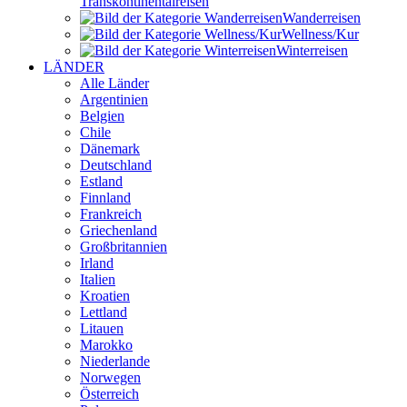
Transkontinental­reisen
Wander­reisen
Wellness/Kur
Winter­reisen
LÄNDER
Alle Länder
Argentinien
Belgien
Chile
Dänemark
Deutschland
Estland
Finnland
Frankreich
Griechenland
Großbritannien
Irland
Italien
Kroatien
Lettland
Litauen
Marokko
Niederlande
Norwegen
Österreich