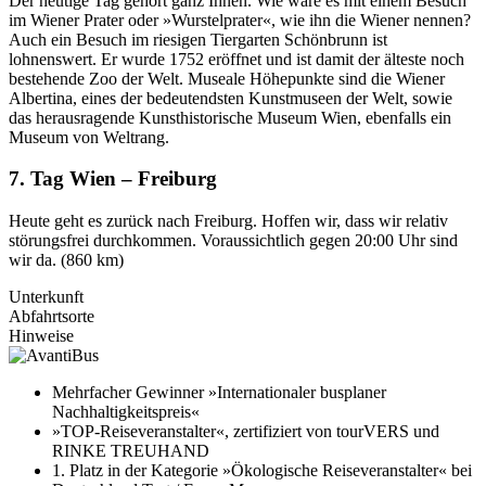
Der heutige Tag gehört ganz Ihnen. Wie wäre es mit einem Besuch
im Wiener Prater oder »Wurstelprater«, wie ihn die Wiener nennen?
Auch ein Besuch im riesigen Tiergarten Schönbrunn ist
lohnenswert. Er wurde 1752 eröffnet und ist damit der älteste noch
bestehende Zoo der Welt. Museale Höhepunkte sind die Wiener
Albertina, eines der bedeutendsten Kunstmuseen der Welt, sowie
das herausragende Kunsthistorische Museum Wien, ebenfalls ein
Museum von Weltrang.
7. Tag Wien – Freiburg
Heute geht es zurück nach Freiburg. Hoffen wir, dass wir relativ
störungsfrei durchkommen. Voraussichtlich gegen 20:00 Uhr sind
wir da. (860 km)
Unterkunft
Abfahrtsorte
Hinweise
Mehrfacher Gewinner »Internationaler busplaner
Nachhaltigkeitspreis«
»TOP-Reiseveranstalter«, zertifiziert von tourVERS und
RINKE TREUHAND
1. Platz in der Kategorie »Ökologische Reiseveranstalter« bei