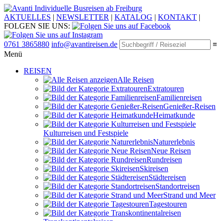
Individuelle Busreisen ab Freiburg
AKTUELLES
|
NEWSLETTER
|
KATALOG
|
KONTAKT
|
FOLGEN SIE UNS:
0761 3865880
info@avantireisen.de
≡
Menü
REISEN
Alle Reisen
Extratouren
Familien­reisen
Genießer-Reisen
Heimatkunde
Kultur­reisen und Festspiele
Naturerlebnis
Neue Reisen
Rund­reisen
Ski­reisen
Städte­reisen
Standort­reisen
Strand und Meer
Tagestouren