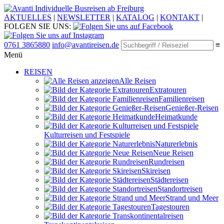
Individuelle Busreisen ab Freiburg
AKTUELLES
|
NEWSLETTER
|
KATALOG
|
KONTAKT
|
FOLGEN SIE UNS:
0761 3865880
info@avantireisen.de
≡
Menü
REISEN
Alle Reisen
Extratouren
Familien­reisen
Genießer-Reisen
Heimatkunde
Kultur­reisen und Festspiele
Naturerlebnis
Neue Reisen
Rund­reisen
Ski­reisen
Städte­reisen
Standort­reisen
Strand und Meer
Tagestouren