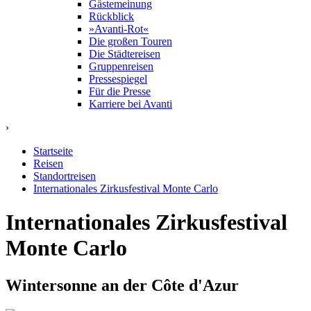
Gästemeinung
Rückblick
»Avanti-Rot«
Die großen Touren
Die Städtereisen
Gruppenreisen
Pressespiegel
Für die Presse
Karriere bei Avanti
›
Startseite
Reisen
Standortreisen
Internationales Zirkusfestival Monte Carlo
Internationales Zirkusfestival
Monte Carlo
Wintersonne an der Côte d'Azur