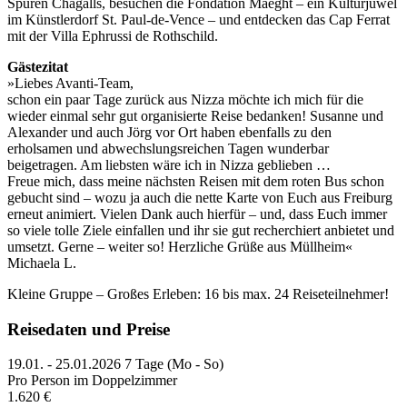
Spuren Chagalls, besuchen die Fondation Maeght – ein Kulturjuwel
im Künstlerdorf St. Paul-de-Vence – und entdecken das Cap Ferrat
mit der Villa Ephrussi de Rothschild.
Gästezitat
»Liebes Avanti-Team,
schon ein paar Tage zurück aus Nizza möchte ich mich für die
wieder einmal sehr gut organisierte Reise bedanken! Susanne und
Alexander und auch Jörg vor Ort haben ebenfalls zu den
erholsamen und abwechslungsreichen Tagen wunderbar
beigetragen. Am liebsten wäre ich in Nizza geblieben …
Freue mich, dass meine nächsten Reisen mit dem roten Bus schon
gebucht sind – wozu ja auch die nette Karte von Euch aus Freiburg
erneut animiert. Vielen Dank auch hierfür – und, dass Euch immer
so viele tolle Ziele einfallen und ihr sie gut recherchiert anbietet und
umsetzt. Gerne – weiter so! Herzliche Grüße aus Müllheim«
Michaela L.
Kleine Gruppe – Großes Erleben: 16 bis max. 24 Reiseteilnehmer!
Reisedaten und Preise
19.01. - 25.01.2026
7 Tage (Mo - So)
Pro Person im Doppelzimmer
1.620 €