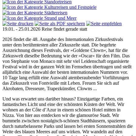
19.01. - 25.01.2026
Reise findet gerade statt
2026 findet die 48. Ausgabe des Internationalen Zirkusfestivals
unter dem berühmtesten aller Zirkuszelte statt. Die begehrte
Auszeichnung dieses Festivals, der »Goldene Clown«, hat für die
Zirkuswelt dieselbe Bedeutung wie der »Oscar« für den Film. Das
von Stephanie von Monaco mit sehr viel Leidenschaft organisierte
Festival wird in der ganzen Welt im Fernsehen übertragen und stellt
alljährlich eine Auswahl der besten internationalen Nummern vor.
10 Tage lang erfüllt eine Auswahl atemberaubender Vorführungen
das Zirkuszelt von Fontvieille mit Leben. Freuen Sie sich auf
Akrobaten, Dresseure, Trapezkünstler, Clowns ...
Und was erwartet uns darüber hinaus? Einzigartige Farben, ein
fantastisches Licht und eine der schönsten Küsten der Welt. Wir
wohnen an der Côte d’Azur in einem schönen Hotel mitten in
Nizza. Von hier aus entdecken wir die glamouröse Stadt. Wir
bummeln zwischen nostalgisch-schönen Stadthäusern, spazieren
durch naturbelassene Parks und lassen bei ersten Sonnenstrahlen die
Weite des blauen Meeres auf uns wirken. Wir wandeln auf den