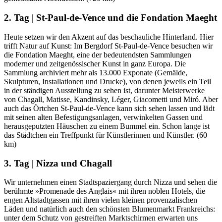
2. Tag | St-Paul-de-Vence und die Fondation Maeght
Heute setzen wir den Akzent auf das beschauliche Hinterland. Hier
trifft Natur auf Kunst: Im Bergdorf St-Paul-de-Vence besuchen wir
die Fondation Maeght, eine der bedeutendsten Sammlungen
moderner und zeitgenössischer Kunst in ganz Europa. Die
Sammlung archiviert mehr als 13.000 Exponate (Gemälde,
Skulpturen, Installationen und Drucke), von denen jeweils ein Teil
in der ständigen Ausstellung zu sehen ist, darunter Meisterwerke
von Chagall, Matisse, Kandinsky, Léger, Giacometti und Miró. Aber
auch das Örtchen St-Paul-de-Vence kann sich sehen lassen und lädt
mit seinen alten Befestigungsanlagen, verwinkelten Gassen und
herausgeputzten Häuschen zu einem Bummel ein. Schon lange ist
das Städtchen ein Treffpunkt für Künstlerinnen und Künstler. (60
km)
3. Tag | Nizza und Chagall
Wir unternehmen einen Stadtspaziergang durch Nizza und sehen die
berühmte »Promenade des Anglais« mit ihren noblen Hotels, die
engen Altstadtgassen mit ihren vielen kleinen provenzalischen
Läden und natürlich auch den schönsten Blumenmarkt Frankreichs:
unter dem Schutz von gestreiften Marktschirmen erwarten uns