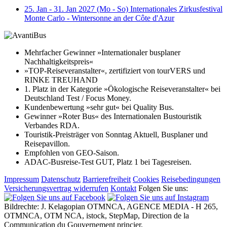
25. Jan - 31. Jan 2027 (Mo - So) Internationales Zirkusfestival
Monte Carlo - Wintersonne an der Côte d'Azur
Mehrfacher Gewinner »Internationaler busplaner
Nachhaltigkeitspreis«
»TOP-Reiseveranstalter«, zertifiziert von tourVERS und
RINKE TREUHAND
1. Platz in der Kategorie »Ökologische Reiseveranstalter« bei
Deutschland Test / Focus Money.
Kundenbewertung »sehr gut« bei Quality Bus.
Gewinner »Roter Bus« des Internationalen Bustouristik
Verbandes RDA.
Touristik-Preisträger von Sonntag Aktuell, Busplaner und
Reisepavillon.
Empfohlen von GEO-Saison.
ADAC-Busreise-Test GUT, Platz 1 bei Tagesreisen.
Impressum
Datenschutz
Barrierefreiheit
Cookies
Reisebedingungen
Versicherungsvertrag widerrufen
Kontakt
Folgen Sie uns:
Bildrechte: J. Kelagopian OTMNCA, AGENCE MEDIA - H 265,
OTMNCA, OTM NCA, istock, StepMap, Direction de la
Communication du Gouvernement princier,