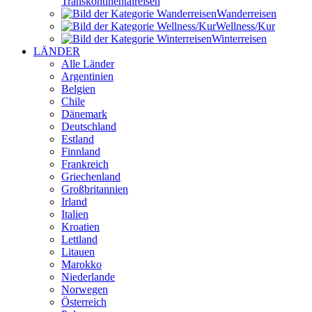
Transkontinental­reisen
Wander­reisen
Wellness/Kur
Winter­reisen
LÄNDER
Alle Länder
Argentinien
Belgien
Chile
Dänemark
Deutschland
Estland
Finnland
Frankreich
Griechenland
Großbritannien
Irland
Italien
Kroatien
Lettland
Litauen
Marokko
Niederlande
Norwegen
Österreich