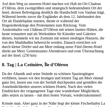
Auf dem Weg zu unserem Hotel machen wir Halt im Ort Chateau
d’Oléron, dem zweitgrößten und strategisch bedeutendsten Ort der
Insel, dessen Befestigung deutlich die Handschrift von Vauban trägt.
Während bereits zuvor die Engländer ab dem 12. Jahrhundert den
Ort als Handelsplatz nutzten, diente er während der
Hugenottenkriege den Protestanten zum Rückzug. Vom
Austernhafen von Château-D’Oléron mit seinen bunten Hütten, die
heute restauriert und als Werkstätten für Künstler und Galerien
dienen, bummeln wir ins Zentrum mit seinen niedrigen Häusern, die
von den Markthallen beherrscht werden. Danach erreichen wir
durch kleine Dörfer und am Meer entlang unser Fünf-Sterne-Hotel
direkt am Meer. Gemeinsames Abendessen und erste Übernachtung
auf der Insel. (250 km)
8. Tag | La Cotinière, Île d’Oléron
Da der Altantik und seine Strände zu schönen Spaziergängen
verführen, lassen wir den heutigen und letzten Tag am Meer einmal
ganz frei, lassen uns von der Seeluft durchpusten und genießen die
Annehmlichkeiten unseres schönen Hotels. Nach den vielen
Eindrücken der vergangenen Tage eine wunderbare Möglichkeit,
alles setzen zu lassen – mit dem festen Vorsatz, wiederzukommen!
Könnte man. Aber ganz in der Nähe liegt der kleine Fischerhafen La