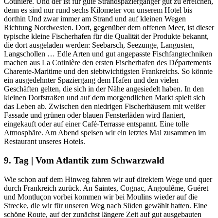
Cotinière. Und der ist für gute Strandspaziergänger gut zu erreichen,
denn es sind nur rund sechs Kilometer von unserem Hotel bis
dorthin Und zwar immer am Strand und auf kleinen Wegen
Richtung Nordwesten. Dort, gegenüber dem offenen Meer, ist dieser
typische kleine Fischerhafen für die Qualität der Produkte bekannt,
die dort ausgeladen werden: Seebarsch, Seezunge, Langusten,
Langschollen … Edle Arten und gut angepasste Fischfangtechniken
machen aus La Cotinière den ersten Fischerhafen des Départements
Charente-Maritime und den siebtwichtigsten Frankreichs. So könnte
ein ausgedehnter Spaziergang dem Hafen und den vielen
Geschäften gelten, die sich in der Nähe angesiedelt haben. In den
kleinen Dorfstraßen und auf dem morgendlichen Markt spielt sich
das Leben ab. Zwischen den niedrigen Fischerhäusern mit weißer
Fassade und grünen oder blauen Fensterläden wird flaniert,
eingekauft oder auf einer Café-Terrasse entspannt. Eine tolle
Atmosphäre. Am Abend speisen wir ein letztes Mal zusammen im
Restaurant unseres Hotels.
9. Tag | Vom Atlantik zum Schwarzwald
Wie schon auf dem Hinweg fahren wir auf direktem Wege und quer
durch Frankreich zurück. An Saintes, Cognac, Angoulême, Guéret
und Montluçon vorbei kommen wir bei Moulins wieder auf die
Strecke, die wir für unseren Weg nach Süden gewählt hatten. Eine
schöne Route, auf der zunächst längere Zeit auf gut ausgebauten