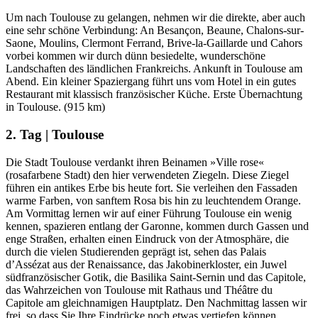
Um nach Toulouse zu gelangen, nehmen wir die direkte, aber auch
eine sehr schöne Verbindung: An Besançon, Beaune, Chalons-sur-
Saone, Moulins, Clermont Ferrand, Brive-la-Gaillarde und Cahors
vorbei kommen wir durch dünn besiedelte, wunderschöne
Landschaften des ländlichen Frankreichs. Ankunft in Toulouse am
Abend. Ein kleiner Spaziergang führt uns vom Hotel in ein gutes
Restaurant mit klassisch französischer Küche. Erste Übernachtung
in Toulouse. (915 km)
2. Tag | Toulouse
Die Stadt Toulouse verdankt ihren Beinamen »Ville rose«
(rosafarbene Stadt) den hier verwendeten Ziegeln. Diese Ziegel
führen ein antikes Erbe bis heute fort. Sie verleihen den Fassaden
warme Farben, von sanftem Rosa bis hin zu leuchtendem Orange.
Am Vormittag lernen wir auf einer Führung Toulouse ein wenig
kennen, spazieren entlang der Garonne, kommen durch Gassen und
enge Straßen, erhalten einen Eindruck von der Atmosphäre, die
durch die vielen Studierenden geprägt ist, sehen das Palais
d’Assézat aus der Renaissance, das Jakobinerkloster, ein Juwel
südfranzösischer Gotik, die Basilika Saint-Sernin und das Capitole,
das Wahrzeichen von Toulouse mit Rathaus und Théâtre du
Capitole am gleichnamigen Hauptplatz. Den Nachmittag lassen wir
frei, so dass Sie Ihre Eindrücke noch etwas vertiefen können.