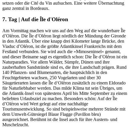
setzen oder die Cité du Vin aufsuchen. Eine weitere Übernachtung
ganz zentral in Bordeaux.
7. Tag | Auf die Île d'Oléron
Am Vormittag machen wir uns auf den Weg auf die wunderbare Île
d’Oléron. Die Île d’Oléron liegt nördlich der Mündung der Gironde
in den Atlantik. Über eine knapp drei Kilometer lange Brücke, den
Viaduc d’Oléron, ist die größte Atlantikinsel Frankreichs mit dem
Festland verbunden. Sie wird auch die »Mimoseninsel« genannt,
und dieser Beiname sagt es eigentlich schon: Die Île d’Oléron ist ein
Naturparadies. Vor allem Wälder, Sümpfe, Dünen und ihre
zauberhaften Sandstrände sind es, die ihre Landschaft prägen. Rund
140 Pflanzen- und Blumenarten, die hauptsächlich in den
Feuchtgebieten wachsen, 250 Vogelarten und über 30
Säugetierarten lassen die Île d‘Oléron zusätzlich zu einem Eldorado
für Naturliebhaber werden. Das milde Klima tut sein Übriges, um
die Atlantik-Insel von spätestens April bis Mitte September zu einem
beliebten Urlaubsziel zu machen. Besonders schön: Auf der Île
d’Oléron wird Wert gelegt auf eine nachhaltige
Tourismusentwicklung. So sind beispielsweise mehrere Strände mit
dem Umwelt-Gütesiegel Blaue Flagge (Pavillon bleu)
ausgezeichnet. Berühmt ist die Insel auch für ihre Austern- und
Muschelzucht.