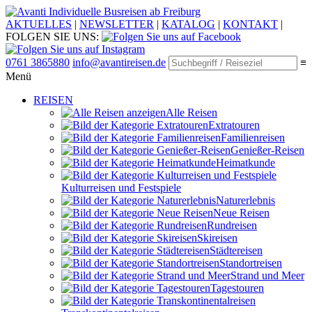
Individuelle Busreisen ab Freiburg
AKTUELLES
|
NEWSLETTER
|
KATALOG
|
KONTAKT
|
FOLGEN SIE UNS:
0761 3865880
info@avantireisen.de
≡
Menü
REISEN
Alle Reisen
Extratouren
Familien­reisen
Genießer-Reisen
Heimatkunde
Kultur­reisen und Festspiele
Naturerlebnis
Neue Reisen
Rund­reisen
Ski­reisen
Städte­reisen
Standort­reisen
Strand und Meer
Tagestouren