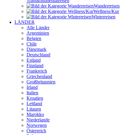
Transkontinental­reisen
Wander­reisen
Wellness/Kur
Winter­reisen
LÄNDER
Alle Länder
Argentinien
Belgien
Chile
Dänemark
Deutschland
Estland
Finnland
Frankreich
Griechenland
Großbritannien
Irland
Italien
Kroatien
Lettland
Litauen
Marokko
Niederlande
Norwegen
Österreich