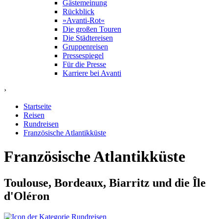
Gästemeinung
Rückblick
»Avanti-Rot«
Die großen Touren
Die Städtereisen
Gruppenreisen
Pressespiegel
Für die Presse
Karriere bei Avanti
›
Startseite
Reisen
Rundreisen
Französische Atlantikküste
Französische Atlantikküste
Toulouse, Bordeaux, Biarritz und die Île
d'Oléron