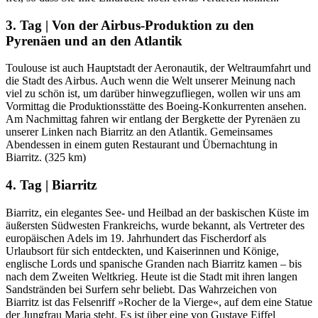
3. Tag | Von der Airbus-Produktion zu den
Pyrenäen und an den Atlantik
Toulouse ist auch Hauptstadt der Aeronautik, der Weltraumfahrt und
die Stadt des Airbus. Auch wenn die Welt unserer Meinung nach
viel zu schön ist, um darüber hinwegzufliegen, wollen wir uns am
Vormittag die Produktionsstätte des Boeing-Konkurrenten ansehen.
Am Nachmittag fahren wir entlang der Bergkette der Pyrenäen zu
unserer Linken nach Biarritz an den Atlantik. Gemeinsames
Abendessen in einem guten Restaurant und Übernachtung in
Biarritz. (325 km)
4. Tag | Biarritz
Biarritz, ein elegantes See- und Heilbad an der baskischen Küste im
äußersten Südwesten Frankreichs, wurde bekannt, als Vertreter des
europäischen Adels im 19. Jahrhundert das Fischerdorf als
Urlaubsort für sich entdeckten, und Kaiserinnen und Könige,
englische Lords und spanische Granden nach Biarritz kamen – bis
nach dem Zweiten Weltkrieg. Heute ist die Stadt mit ihren langen
Sandstränden bei Surfern sehr beliebt. Das Wahrzeichen von
Biarritz ist das Felsenriff »Rocher de la Vierge«, auf dem eine Statue
der Jungfrau Maria steht. Es ist über eine von Gustave Eiffel