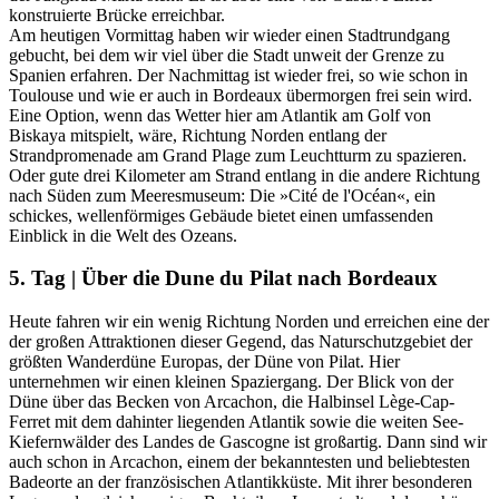
konstruierte Brücke erreichbar.
Am heutigen Vormittag haben wir wieder einen Stadtrundgang
gebucht, bei dem wir viel über die Stadt unweit der Grenze zu
Spanien erfahren. Der Nachmittag ist wieder frei, so wie schon in
Toulouse und wie er auch in Bordeaux übermorgen frei sein wird.
Eine Option, wenn das Wetter hier am Atlantik am Golf von
Biskaya mitspielt, wäre, Richtung Norden entlang der
Strandpromenade am Grand Plage zum Leuchtturm zu spazieren.
Oder gute drei Kilometer am Strand entlang in die andere Richtung
nach Süden zum Meeresmuseum: Die »Cité de l'Océan«, ein
schickes, wellenförmiges Gebäude bietet einen umfassenden
Einblick in die Welt des Ozeans.
5. Tag | Über die Dune du Pilat nach Bordeaux
Heute fahren wir ein wenig Richtung Norden und erreichen eine der
der großen Attraktionen dieser Gegend, das Naturschutzgebiet der
größten Wanderdüne Europas, der Düne von Pilat. Hier
unternehmen wir einen kleinen Spaziergang. Der Blick von der
Düne über das Becken von Arcachon, die Halbinsel Lège-Cap-
Ferret mit dem dahinter liegenden Atlantik sowie die weiten See-
Kiefernwälder des Landes de Gascogne ist großartig. Dann sind wir
auch schon in Arcachon, einem der bekanntesten und beliebtesten
Badeorte an der französischen Atlantikküste. Mit ihrer besonderen