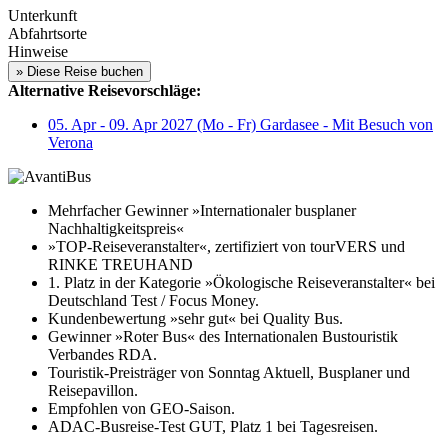
Unterkunft
Abfahrtsorte
Hinweise
Alternative Reisevorschläge:
05. Apr - 09. Apr 2027 (Mo - Fr) Gardasee - Mit Besuch von
Verona
Mehrfacher Gewinner »Internationaler busplaner
Nachhaltigkeitspreis«
»TOP-Reiseveranstalter«, zertifiziert von tourVERS und
RINKE TREUHAND
1. Platz in der Kategorie »Ökologische Reiseveranstalter« bei
Deutschland Test / Focus Money.
Kundenbewertung »sehr gut« bei Quality Bus.
Gewinner »Roter Bus« des Internationalen Bustouristik
Verbandes RDA.
Touristik-Preisträger von Sonntag Aktuell, Busplaner und
Reisepavillon.
Empfohlen von GEO-Saison.
ADAC-Busreise-Test GUT, Platz 1 bei Tagesreisen.