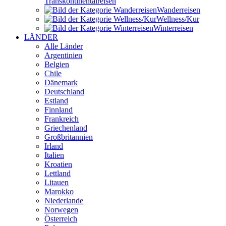
Transkontinental­reisen
Wander­reisen
Wellness/Kur
Winter­reisen
LÄNDER
Alle Länder
Argentinien
Belgien
Chile
Dänemark
Deutschland
Estland
Finnland
Frankreich
Griechenland
Großbritannien
Irland
Italien
Kroatien
Lettland
Litauen
Marokko
Niederlande
Norwegen
Österreich