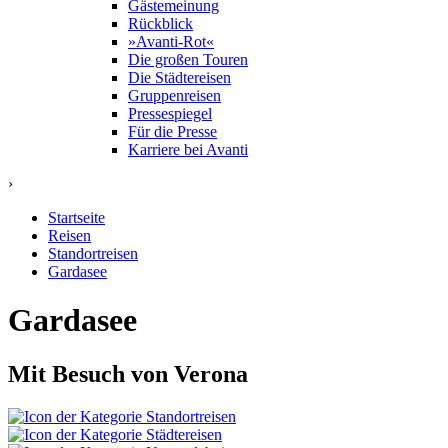
Gästemeinung
Rückblick
»Avanti-Rot«
Die großen Touren
Die Städtereisen
Gruppenreisen
Pressespiegel
Für die Presse
Karriere bei Avanti
›
Startseite
Reisen
Standortreisen
Gardasee
Gardasee
Mit Besuch von Verona