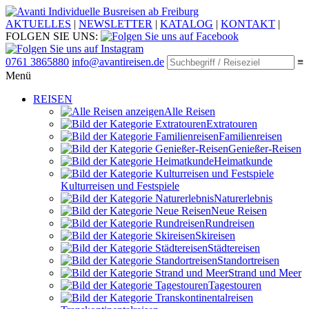
Individuelle Busreisen ab Freiburg
AKTUELLES
|
NEWSLETTER
|
KATALOG
|
KONTAKT
|
FOLGEN SIE UNS:
0761 3865880
info@avantireisen.de
≡
Menü
REISEN
Alle Reisen
Extratouren
Familien­reisen
Genießer-Reisen
Heimatkunde
Kultur­reisen und Festspiele
Naturerlebnis
Neue Reisen
Rund­reisen
Ski­reisen
Städte­reisen
Standort­reisen
Strand und Meer
Tagestouren