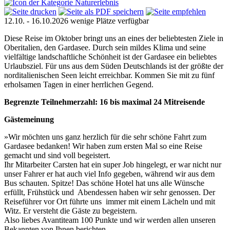
12.10. - 16.10.2026
wenige Plätze verfügbar
Diese Reise im Oktober bringt uns an eines der beliebtesten Ziele in
Oberitalien, den Gardasee. Durch sein mildes Klima und seine
vielfältige landschaftliche Schönheit ist der Gardasee ein beliebtes
Urlaubsziel. Für uns aus dem Süden Deutschlands ist der größte der
norditalienischen Seen leicht erreichbar. Kommen Sie mit zu fünf
erholsamen Tagen in einer herrlichen Gegend.
Begrenzte Teilnehmerzahl: 16 bis maximal 24 Mitreisende
Gästemeinung
»Wir möchten uns ganz herzlich für die sehr schöne Fahrt zum
Gardasee bedanken! Wir haben zum ersten Mal so eine Reise
gemacht und sind voll begeistert.
Ihr Mitarbeiter Carsten hat ein super Job hingelegt, er war nicht nur
unser Fahrer er hat auch viel Info gegeben, während wir aus dem
Bus schauten. Spitze! Das schöne Hotel hat uns alle Wünsche
erfüllt, Frühstück und Abendessen haben wir sehr genossen. Der
Reiseführer vor Ort führte uns immer mit einem Lächeln und mit
Witz. Er versteht die Gäste zu begeistern.
Also liebes Avantiteam 100 Punkte und wir werden allen unseren
Bekannten von Ihnen berichten.