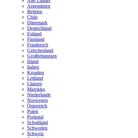
Alle Länder
Argentinien
Belgien
Chile
Dänemark
Deutschland
Estland
Finnland
Frankreich
Griechenland
Großbritannien
Irland
Italien
Kroatien
Lettland
Litauen
Marokko
Niederlande
Norwegen
Österreich
Polen
Portugal
Schottland
Schweden
Schweiz