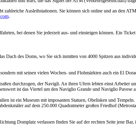
akläden und Bars, die das Signet der ATM (Verkehrsgesellschaft) trag
 zahlreiche Ausleihstationen. Sie können sich online und an den ATM-S
.com
.
ahrten, bei denen Sie jederzeit aus- und einsteigen können. Ein Ticket 
as Dach des Doms, wo Sie sich inmitten von 4000 Spitzen aus individ
, sondern mit seinen vielen Wochen- und Flohmärkten auch ein El Dora
raßen durchzogen, der Navigli. An ihren Ufern lebten einst Arbeiter 
henswert ist das Viertel um den Naviglio Grande und Naviglio Pavese 
ilien ist ein Museum mit imposanten Statuen, Obelisken und Tempeln. B
Grabdenkmäler auf dem 250.000 Quadratmeter großen Friedhof (Metrost
Richtung Domplatz verlassen finden Sie auf der rechten Seite jene Bar,