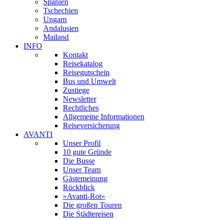
Spanien
Tschechien
Ungarn
Andalusien
Mailand
INFO
Kontakt
Reisekatalog
Reisegutschein
Bus und Umwelt
Zustiege
Newsletter
Rechtliches
Allgemeine Informationen
Reiseversicherung
AVANTI
Unser Profil
10 gute Gründe
Die Busse
Unser Team
Gästemeinung
Rückblick
»Avanti-Rot«
Die großen Touren
Die Städtereisen