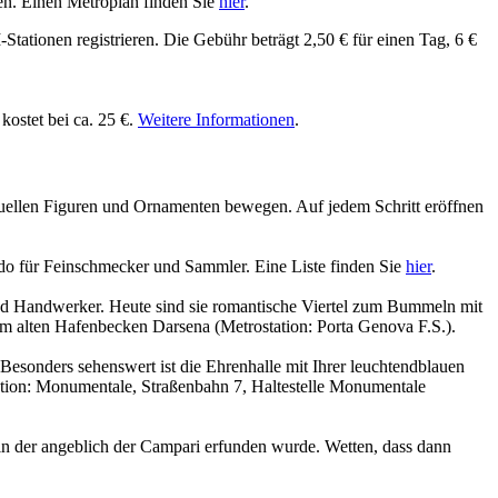
en. Einen Metroplan finden Sie
hier
.
tationen registrieren. Die Gebühr beträgt 2,50 € für einen Tag, 6 €
kostet bei ca. 25 €.
Weitere Informationen
.
uellen Figuren und Ornamenten bewegen. Auf jedem Schritt eröffnen
do für Feinschmecker und Sammler. Eine Liste finden Sie
hier
.
und Handwerker. Heute sind sie romantische Viertel zum Bummeln mit
am alten Hafenbecken Darsena (Metrostation: Porta Genova F.S.).
esonders sehenswert ist die Ehrenhalle mit Ihrer leuchtendblauen
ation: Monumentale, Straßenbahn 7, Haltestelle Monumentale
 in der angeblich der Campari erfunden wurde. Wetten, dass dann