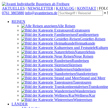
Individuelle Busreisen ab Freiburg
AKTUELLES
|
NEWSLETTER
|
KATALOG
|
KONTAKT
|
FOLG
0761 3865880
info@avantireisen.de
≡ 
REISEN
Alle Reisen
Extratouren
Familien­reisen
Genießer-Reisen
Heimatkunde
Kultur­r
Naturerlebnis
Neue Reisen
Rund­reisen
Ski­reisen
Städte­reisen
Standort­reisen
Strand und Meer
Tagestouren
Transkontinen
Wander­reisen
Wellness/Kur
Winter­reisen
LÄNDER