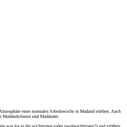
ie Atmosphäre einer normalen Arbeitswoche in Mailand erleben. Auch
der Mailänderinnen und Mailänder.
ig was los in der wichtigsten (oder zweitwichtigsten?) und größten