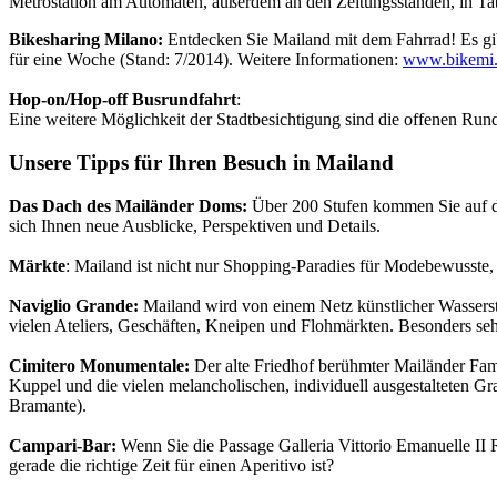
Metrostation am Automaten, außerdem an den Zeitungsständen, in Tab
Bikesharing Milano:
Entdecken Sie Mailand mit dem Fahrrad! Es gibt
für eine Woche (Stand: 7/2014). Weitere Informationen:
www.bikemi
Hop-on/Hop-off Busrundfahrt
:
Eine weitere Möglichkeit der Stadtbesichtigung sind die offenen Rundf
Unsere Tipps für Ihren Besuch in Mailand
Das Dach des Mailänder Doms:
Über 200 Stufen kommen Sie auf d
sich Ihnen neue Ausblicke, Perspektiven und Details.
Märkte
: Mailand ist nicht nur Shopping-Paradies für Modebewusste
Naviglio Grande:
Mailand wird von einem Netz künstlicher Wasserst
vielen Ateliers, Geschäften, Kneipen und Flohmärkten. Besonders se
Cimitero Monumentale:
Der alte Friedhof berühmter Mailänder Fam
Kuppel und die vielen melancholischen, individuell ausgestalteten 
Bramante).
Campari-Bar:
Wenn Sie die Passage Galleria Vittorio Emanuelle II 
gerade die richtige Zeit für einen Aperitivo ist?