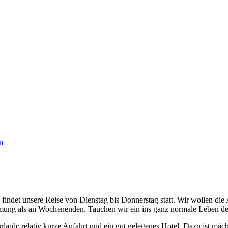
 findet unsere Reise von Dienstag bis Donnerstag statt. Wir wollen d
immung als an Wochenenden. Tauchen wir ein ins ganz normale Leben 
ub: relativ kurze Anfahrt und ein gut gelegenes Hotel. Dazu ist mächt