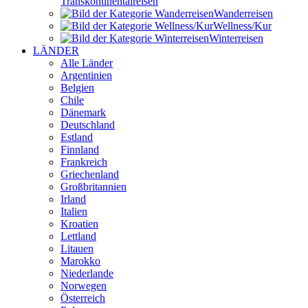
Transkontinental­reisen
Wander­reisen
Wellness/Kur
Winter­reisen
LÄNDER
Alle Länder
Argentinien
Belgien
Chile
Dänemark
Deutschland
Estland
Finnland
Frankreich
Griechenland
Großbritannien
Irland
Italien
Kroatien
Lettland
Litauen
Marokko
Niederlande
Norwegen
Österreich