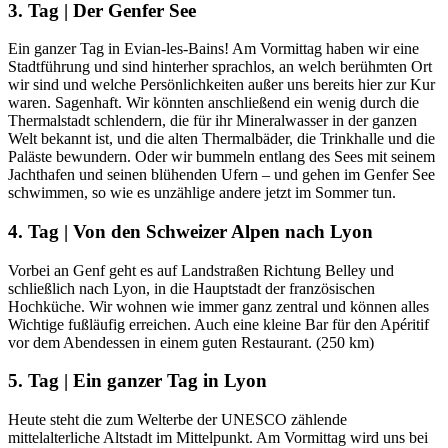
3. Tag | Der Genfer See
Ein ganzer Tag in Evian-les-Bains! Am Vormittag haben wir eine
Stadtführung und sind hinterher sprachlos, an welch berühmten Ort
wir sind und welche Persönlichkeiten außer uns bereits hier zur Kur
waren. Sagenhaft. Wir könnten anschließend ein wenig durch die
Thermalstadt schlendern, die für ihr Mineralwasser in der ganzen
Welt bekannt ist, und die alten Thermalbäder, die Trinkhalle und die
Paläste bewundern. Oder wir bummeln entlang des Sees mit seinem
Jachthafen und seinen blühenden Ufern – und gehen im Genfer See
schwimmen, so wie es unzählige andere jetzt im Sommer tun.
4. Tag | Von den Schweizer Alpen nach Lyon
Vorbei an Genf geht es auf Landstraßen Richtung Belley und
schließlich nach Lyon, in die Hauptstadt der französischen
Hochküche. Wir wohnen wie immer ganz zentral und können alles
Wichtige fußläufig erreichen. Auch eine kleine Bar für den Apéritif
vor dem Abendessen in einem guten Restaurant. (250 km)
5. Tag | Ein ganzer Tag in Lyon
Heute steht die zum Welterbe der UNESCO zählende
mittelalterliche Altstadt im Mittelpunkt. Am Vormittag wird uns bei