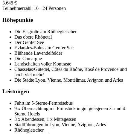
3.645 €
Teilnehmerzahl: 16 - 24 Personen
Höhepunkte
Die Eisgrotte am Rhônegletscher
Das obere Rhônetal
Der Genfer See
Evian-les-Bains am Genfer See
Blühende Lavendelfelder
Die Camargue
Landschaften voller Kontraste
Chasselas/Gutedel, Côtes du Rhône, Rosé de Provence und
noch viel mehr!
Die Städte Lyon, Vienne, Montélimar, Avignon und Arles
Leistungen
Fahrt im 5-Sterne-Fernreisebus
9 x Übernachtung mit Frühstück in gut gelegenen 3- und 4-
Sterne Hotels
8 x Abendessen, 1 x Mittagessen
Stadtführungen in Lyon, Vienne, Avignon, Arles
Rhônegletscher