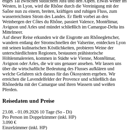
enges Tal zwischen südlichem Jura und den Alpen. Etwas weiter im
Westen, in Lyon, wird die Rhône durch die Vereinigung mit der
Saône nun zu einem, breiten, kräftigen und ruhigen Fluss, zum
wasserreichsten Strom des Landes. Er fließt vorbei an den
Weinbergen der Côtes du Rhône, passiert Valence, Montélimar,
Avignon und Arles und mündet schließlich im Camargue-Delta ins
Mittelmeer.
Auf dieser Reise erkunden wir die Eisgrotte am Rhônegletscher,
wandern entlang der Stromschnellen der Valserine, entdecken Lyon
mit seinen kulinarischen Köstlichkeiten, probieren Weine der
unterschiedlichsten Regionen, bestaunen prähistorische
Höhlenmalereien, kommen in Städte wie Vienne, Montélimar,
Avignon oder Arles, die wir uns genauer ansehen. Wir lassen uns
über die wirtschaftliche Bedeutung des Flusses aufklären und
welche Gefahren sich daraus für das Ökosystem ergeben. Wir
erreichen die Lavendelfelder der Provence und schließlich das
Rhônedelta mit der Camargue und ihren Wassern und weißen
Pferden.
Reisedaten und Preise
23.08. - 01.09.2026
10 Tage (So - Di)
Pro Person im Doppelzimmer (inkl. HP)
3.090 €
Einzelzimmer (inkl. HP)