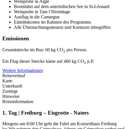
Weinprobe in Aigle
Bootsfahrt auf dem unterirdischen See in St-Léonard
Weinprobe in Tain l’Hermitage
Ausflug in die Camargue
Eintrittskosten im Rahmen des Programms
Alle Übernachtungssteuern und Kurtaxen inbegriffen
Emissionen
Gesamtstrecke im Bus: 60 kg CO
pro Person.
2
Ein Flug dieser Strecke käme auf 460 kg CO
p.P.
2
Weitere Informationen
Reiseverlauf
Karte
Unterkunft
Zustiege
Hinweise
Reiseinformation
1. Tag | Freiburg – Eisgrotte - Naters
Morgens um 8:00 Uhr geht die Fahrt am Konzerthaus Freiburg
los.Wir nehmen den Grimselpass, fahren am Grimselsee vorbei und