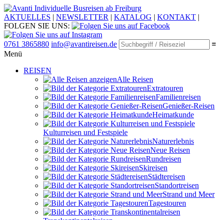
Individuelle Busreisen ab Freiburg
AKTUELLES
|
NEWSLETTER
|
KATALOG
|
KONTAKT
|
FOLGEN SIE UNS:
0761 3865880
info@avantireisen.de
≡
Menü
REISEN
Alle Reisen
Extratouren
Familien­reisen
Genießer-Reisen
Heimatkunde
Kultur­reisen und Festspiele
Naturerlebnis
Neue Reisen
Rund­reisen
Ski­reisen
Städte­reisen
Standort­reisen
Strand und Meer
Tagestouren