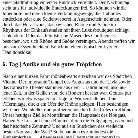
einer Stadtführung ein erster Eindruck vermittelt. Der Nachmittag
steht uns für individuelle Entdeckungen frei. So könnten wir die
Innenhöfe und deren kleine Verbindungswege, die Traboules
entdecken oder eine Seidenweberei in Augenschein nehmen. Oder
durch das Herz Lyons, das zwischen Rhône und Saône im
Rhythmus der Einkaufsstraßen mit ihren Luxusboutiquen schlägt,
schlendern. Oder das futuristische Musée des Confluences
besuchen, wo sich Rhône und Saône vereinigen. Abends treffen wir
uns zum Essen in einem Bouchon, einem typischen Lyoner
Traditionslokal.
6. Tag | Antike und ein gutes Tröpfchen
Nach einer kurzen Fahrt rhôneabwärts erreichen wir das Städtchen
Vienne. Der imposante Tempel des Augustus und der Livia sowie
das römische Theater stammen aus dem 1. Jahrhundert, also aus
jener Zeit, in der Gallien von den Römern besetzt war. Genuss pur
erleben wir etwas später am Tage im Winzerstädtchen Tain
l’Hermitage, direkt am Ufer der Rhône gelegen. Hier besichtigen
wir einen Weinkeller und probieren uns durch die Côtes du Rhône.
Unser heutiges Ziel ist Montélimar, die Hauptstadt des Nougats.
Haben Sie Lust auf einen Bummel durch die Fußgängergassen und
das historische Zentrum? Und auf ein Stückchen des vielleicht
besten Nougats der Welt? So behaupten es zumindest die
Einheimischen … Abendessen und Übernachtung zentral in