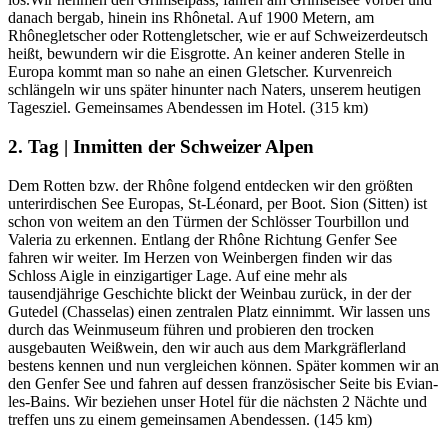
danach bergab, hinein ins Rhônetal. Auf 1900 Metern, am
Rhônegletscher oder Rottengletscher, wie er auf Schweizerdeutsch
heißt, bewundern wir die Eisgrotte. An keiner anderen Stelle in
Europa kommt man so nahe an einen Gletscher. Kurvenreich
schlängeln wir uns später hinunter nach Naters, unserem heutigen
Tagesziel. Gemeinsames Abendessen im Hotel. (315 km)
2. Tag | Inmitten der Schweizer Alpen
Dem Rotten bzw. der Rhône folgend entdecken wir den größten
unterirdischen See Europas, St-Léonard, per Boot. Sion (Sitten) ist
schon von weitem an den Türmen der Schlösser Tourbillon und
Valeria zu erkennen. Entlang der Rhône Richtung Genfer See
fahren wir weiter. Im Herzen von Weinbergen finden wir das
Schloss Aigle in einzigartiger Lage. Auf eine mehr als
tausendjährige Geschichte blickt der Weinbau zurück, in der der
Gutedel (Chasselas) einen zentralen Platz einnimmt. Wir lassen uns
durch das Weinmuseum führen und probieren den trocken
ausgebauten Weißwein, den wir auch aus dem Markgräflerland
bestens kennen und nun vergleichen können. Später kommen wir an
den Genfer See und fahren auf dessen französischer Seite bis Evian-
les-Bains. Wir beziehen unser Hotel für die nächsten 2 Nächte und
treffen uns zu einem gemeinsamen Abendessen. (145 km)