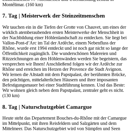
Montélimar. (160 km)
7. Tag | Meisterwerk der Steinzeitmenschen
Wir tauchen ein in die Tiefen der Grotte von Chauvet, um eines der
wirklich atemberaubenden ersten Meisterwerke der Menschheit in
der Nachbildung einer Höhlenlandschaft zu entdecken. Sie liegt bei
Vallon-Pont-d’Arc im Tal der Ardèche, einem Nebenfluss der
Rhône, wurde erst 1994 entdeckt und ist noch gar nicht so lange der
Öffentlichkeit zugänglich. Die wunderschönen Malereien und
Ritzzeichnungen an den Höhlenwänden werden Sie begeistern, das
versprechen wir Ihnen! Anschließend folgen wir der Ardèche zur
Rhône und erreichen im Herzen der Provence die Stadt Avignon.
Wir lernen die Altstadt mit dem Papstpalast, der berühmten Brücke,
den prächtigen, mittelalterlichen Häusern und ihrer imposanten
Befestigungsmauer bei einer Stadtführung kennen. Und das Beste:
Wir wohnen gleich neben dem Papstpalast, zentraler geht es nicht.
(130 km)
8. Tag | Naturschutzgebiet Camargue
Heute steht das Departement Bouches-du-Rhône mit der Camargue
im Mittelpunkt, mit ihren Reisfeldern und Salzgärten und dem
Mittelmeer. Das Naturschutzgebiet wird von Sümpfen und Seen