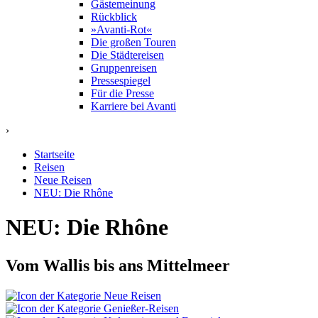
Gästemeinung
Rückblick
»Avanti-Rot«
Die großen Touren
Die Städtereisen
Gruppenreisen
Pressespiegel
Für die Presse
Karriere bei Avanti
›
Startseite
Reisen
Neue Reisen
NEU: Die Rhône
NEU: Die Rhône
Vom Wallis bis ans Mittelmeer