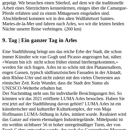
geprägt. Wir besuchen einen Stierhof, auf dem wir die traditionelle
Arbeit eines Stierzüchters kennenlernen, einiges über die Camargue-
Pferde erfahren und zu einem Mittagessen eingeladen sind.
Abschließend kommen wir in den alten Wallfahrtsort Saintes-
Maries-de-la-Mer und fahren nach Arles, wo wir die letzten beiden
Nächte unserer Reise verbringen. (260 km)
9. Tag | Ein ganzer Tag in Arles
Eine Stadtführung bringt uns das reiche Erbe der Stadt, die schon
immer Künstler wie van Gogh und Picasso angezogen hat, näher.
»Warum bin ich nicht schon früher einmal hierhergekommen,«
werden Sie sich fragen. Arles ist so schön mit den Platanenalleen,
engen Gassen, typisch südfranzösischen Fassaden in der Altstadt,
dem Rhône-Ufer und nicht zuletzt mit den vielen Überresten aus
römischer Zeit. Kein Wunder, dass die Stadt den Status als
UNESCO-Welterbe erhalten hat.
Der Nachmittag steht uns für individuelle Besichtigungen frei. So
könnten wir das 2021 eröffnete LUMA Arles besuchen. Haben Sie
erst jetzt auf der Stadtführung davon gehört? LUMA Arles ist ein
künstlerischer und kultureller Kulturkomplex, der von Maja
Hoffmanns LUMA-Stiftung in Arles, initiiert wurde. Realisiert wird
das Ganze auf einem ehemaligen Industriegelände. Mittelpunkt ist
ein weithin sichtbarer 56 m hoher unregelmäßiger Turm, der von
Frank Gehry entworfen wurde, der auch das Guggenheim-Museum