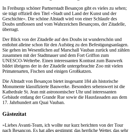
In Freiburgs schöner Partnerstadt Besançon gibt es vieles zu sehen;
sie trägt offiziell den Titel »Stadt und Land der Kunst und der
Geschichte«. Die schöne Altstadt wird von einer Schlaufe des
Doubs umflossen und vom Wahrzeichen Besançons, der Zitadelle,
überragt.
Der Blick von der Zitadelle auf den Doubs ist wunderschön und
entlohnt alleine schon für den Aufstieg zu den Befestigungsanlagen.
Sie gehen im Wesentlichen auf Marschall Vauban zurück und zählen
zusammen mit der Stadtmauer und dem Fort Griffon zum
UNESCO-Welterbe. Einen interessanten Kontrast zum Bauwerk
bildet übrigens der in der Zitadelle untergebrachte Zoo mit vielen
Primatenarten, Fischen und einigen Großkatzen.
Die Altstadt von Besançon bietet insgesamt 184 als historische
Monumente klassifizierte Bauwerke. Besonders sehenswert ist die
Kathedrale St. Jean mit astronomischer Uhr und interessanten
Gebäude entlang der Grande Rue sowie die Hausfassaden aus dem
17. Jahrhundert am Quai Vauban.
Gästezitat
»Liebes Avanti-Team, ich wollte nur kurz berichten von der Tour
nach Besançon. Es hat alles gestimmt: das herrliche Wetter, das sehr