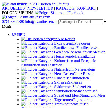
Individuelle Busreisen ab Freiburg
AKTUELLES
|
NEWSLETTER
|
KATALOG
|
KONTAKT
|
FOLGEN SIE UNS:
0761 3865880
info@avantireisen.de
≡
Menü
REISEN
Alle Reisen
Extratouren
Familien­reisen
Genießer-Reisen
Heimatkunde
Kultur­reisen und Festspiele
Naturerlebnis
Neue Reisen
Rund­reisen
Ski­reisen
Städte­reisen
Standort­reisen
Strand und Meer
Tagestouren