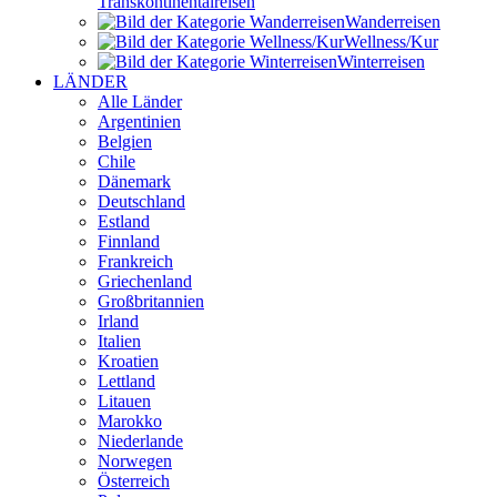
Transkontinental­reisen
Wander­reisen
Wellness/Kur
Winter­reisen
LÄNDER
Alle Länder
Argentinien
Belgien
Chile
Dänemark
Deutschland
Estland
Finnland
Frankreich
Griechenland
Großbritannien
Irland
Italien
Kroatien
Lettland
Litauen
Marokko
Niederlande
Norwegen
Österreich