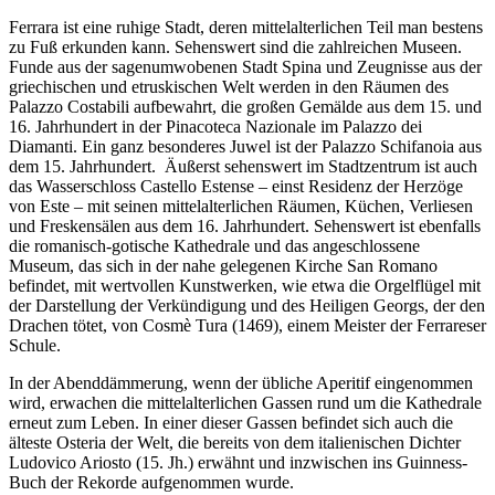
Ferrara ist eine ruhige Stadt, deren mittelalterlichen Teil man bestens
zu Fuß erkunden kann. Sehenswert sind die zahlreichen Museen.
Funde aus der sagenumwobenen Stadt Spina und Zeugnisse aus der
griechischen und etruskischen Welt werden in den Räumen des
Palazzo Costabili aufbewahrt, die großen Gemälde aus dem 15. und
16. Jahrhundert in der Pinacoteca Nazionale im Palazzo dei
Diamanti. Ein ganz besonderes Juwel ist der Palazzo Schifanoia aus
dem 15. Jahrhundert. Äußerst sehenswert im Stadtzentrum ist auch
das Wasserschloss Castello Estense – einst Residenz der Herzöge
von Este – mit seinen mittelalterlichen Räumen, Küchen, Verliesen
und Freskensälen aus dem 16. Jahrhundert. Sehenswert ist ebenfalls
die romanisch-gotische Kathedrale und das angeschlossene
Museum, das sich in der nahe gelegenen Kirche San Romano
befindet, mit wertvollen Kunstwerken, wie etwa die Orgelflügel mit
der Darstellung der Verkündigung und des Heiligen Georgs, der den
Drachen tötet, von Cosmè Tura (1469), einem Meister der Ferrareser
Schule.
In der Abenddämmerung, wenn der übliche Aperitif eingenommen
wird, erwachen die mittelalterlichen Gassen rund um die Kathedrale
erneut zum Leben. In einer dieser Gassen befindet sich auch die
älteste Osteria der Welt, die bereits von dem italienischen Dichter
Ludovico Ariosto (15. Jh.) erwähnt und inzwischen ins Guinness-
Buch der Rekorde aufgenommen wurde.