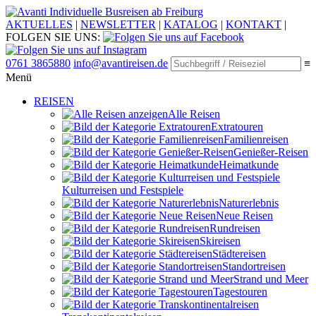
Individuelle Busreisen ab Freiburg
AKTUELLES
|
NEWSLETTER
|
KATALOG
|
KONTAKT
|
FOLGEN SIE UNS:
0761 3865880
info@avantireisen.de
≡
Menü
REISEN
Alle Reisen
Extratouren
Familien­reisen
Genießer-Reisen
Heimatkunde
Kultur­reisen und Festspiele
Naturerlebnis
Neue Reisen
Rund­reisen
Ski­reisen
Städte­reisen
Standort­reisen
Strand und Meer
Tagestouren