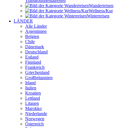
Transkontinental­reisen
Wander­reisen
Wellness/Kur
Winter­reisen
LÄNDER
Alle Länder
Argentinien
Belgien
Chile
Dänemark
Deutschland
Estland
Finnland
Frankreich
Griechenland
Großbritannien
Irland
Italien
Kroatien
Lettland
Litauen
Marokko
Niederlande
Norwegen
Österreich