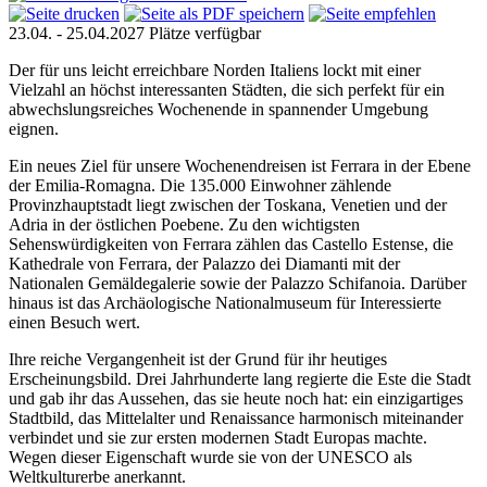
23.04. - 25.04.2027
Plätze verfügbar
Der für uns leicht erreichbare Norden Italiens lockt mit einer
Vielzahl an höchst interessanten Städten, die sich perfekt für ein
abwechslungsreiches Wochenende in spannender Umgebung
eignen.
Ein neues Ziel für unsere Wochenendreisen ist Ferrara in der Ebene
der Emilia-Romagna. Die 135.000 Einwohner zählende
Provinzhauptstadt liegt zwischen der Toskana, Venetien und der
Adria in der östlichen Poebene. Zu den wichtigsten
Sehenswürdigkeiten von Ferrara zählen das Castello Estense, die
Kathedrale von Ferrara, der Palazzo dei Diamanti mit der
Nationalen Gemäldegalerie sowie der Palazzo Schifanoia. Darüber
hinaus ist das Archäologische Nationalmuseum für Interessierte
einen Besuch wert.
Ihre reiche Vergangenheit ist der Grund für ihr heutiges
Erscheinungsbild. Drei Jahrhunderte lang regierte die Este die Stadt
und gab ihr das Aussehen, das sie heute noch hat: ein einzigartiges
Stadtbild, das Mittelalter und Renaissance harmonisch miteinander
verbindet und sie zur ersten modernen Stadt Europas machte.
Wegen dieser Eigenschaft wurde sie von der UNESCO als
Weltkulturerbe anerkannt.