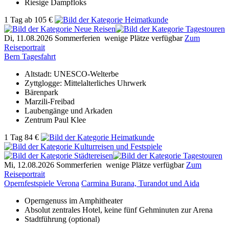
Riesige Dampfloks
1 Tag
ab
105 €
Di, 11.08.2026
Sommerferien
wenige Plätze verfügbar
Zum
Reiseportrait
Bern Tagesfahrt
Altstadt: UNESCO-Welterbe
Zyttglogge: Mittelalterliches Uhrwerk
Bärenpark
Marzili-Freibad
Laubengänge und Arkaden
Zentrum Paul Klee
1 Tag
84 €
Mi, 12.08.2026
Sommerferien
wenige Plätze verfügbar
Zum
Reiseportrait
Opernfestspiele Verona
Carmina Burana, Turandot und Aida
Operngenuss im Amphitheater
Absolut zentrales Hotel, keine fünf Gehminuten zur Arena
Stadtführung (optional)