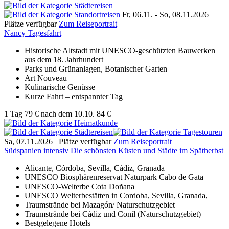
Fr, 06.11. -
So, 08.11.2026
Plätze verfügbar
Zum Reiseportrait
Nancy Tagesfahrt
Historische Altstadt mit UNESCO-geschützten Bauwerken
aus dem 18. Jahrhundert
Parks und Grünanlagen, Botanischer Garten
Art Nouveau
Kulinarische Genüsse
Kurze Fahrt – entspannter Tag
1 Tag
79 €
nach dem 10.10.
84 €
Sa, 07.11.2026
Plätze verfügbar
Zum Reiseportrait
Südspanien intensiv
Die schönsten Küsten und Städte im Spätherbst
Alicante, Córdoba, Sevilla, Cádiz, Granada
UNESCO Biosphärenreservat Naturpark
Cabo de Gata
UNESCO-Welterbe Cota Doñana
UNESCO Welterbestätten in Cordoba, Sevilla, Granada,
Traumstrände bei Mazagón/ Naturschutzgebiet
Traumstrände bei Cádiz und Conil (Naturschutzgebiet)
Bestgelegene Hotels