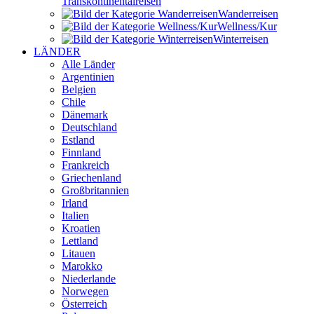
Transkontinental­reisen
Wander­reisen
Wellness/Kur
Winter­reisen
LÄNDER
Alle Länder
Argentinien
Belgien
Chile
Dänemark
Deutschland
Estland
Finnland
Frankreich
Griechenland
Großbritannien
Irland
Italien
Kroatien
Lettland
Litauen
Marokko
Niederlande
Norwegen
Österreich