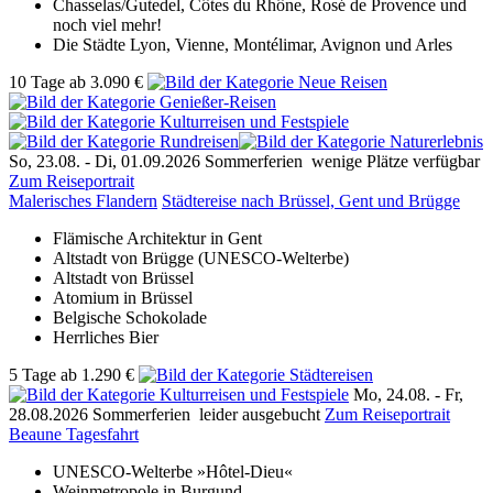
Chasselas/Gutedel, Côtes du Rhône, Rosé de Provence und
noch viel mehr!
Die Städte Lyon, Vienne, Montélimar, Avignon und Arles
10 Tage
ab
3.090 €
So, 23.08. -
Di, 01.09.2026
Sommerferien
wenige Plätze verfügbar
Zum Reiseportrait
Malerisches Flandern
Städtereise nach Brüssel, Gent und Brügge
Flämische Architektur in Gent
Altstadt von Brügge (UNESCO-Welterbe)
Altstadt von Brüssel
Atomium in Brüssel
Belgische Schokolade
Herrliches Bier
5 Tage
ab
1.290 €
Mo, 24.08. -
Fr,
28.08.2026
Sommerferien
leider ausgebucht
Zum Reiseportrait
Beaune Tagesfahrt
UNESCO-Welterbe »Hôtel-Dieu«
Weinmetropole in Burgund