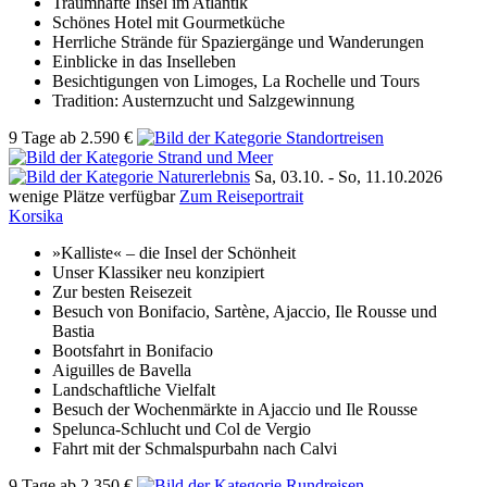
Traumhafte Insel im Atlantik
Schönes Hotel mit Gourmetküche
Herrliche Strände für Spaziergänge und Wanderungen
Einblicke in das Inselleben
Besichtigungen von Limoges, La Rochelle und Tours
Tradition: Austernzucht und Salzgewinnung
9 Tage
ab
2.590 €
Sa, 03.10. -
So, 11.10.2026
wenige Plätze verfügbar
Zum Reiseportrait
Korsika
»Kalliste« – die Insel der Schönheit
Unser Klassiker neu konzipiert
Zur besten Reisezeit
Besuch von Bonifacio, Sartène, Ajaccio, Ile Rousse und
Bastia
Bootsfahrt in Bonifacio
Aiguilles de Bavella
Landschaftliche Vielfalt
Besuch der Wochenmärkte in Ajaccio und Ile Rousse
Spelunca-Schlucht und Col de Vergio
Fahrt mit der Schmalspurbahn nach Calvi
9 Tage
ab
2.350 €