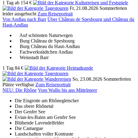
1 Tag
ab
154 €
Fr, 21.08.2026
Sommerferien
leider ausgebucht
Zum Reiseportrait
Von Andlau nach Barr
Über Château de Spesbourg und Château du
Haut-Andlau
Auf schönsten Naturwegen
Burg Château de Spesbourg
Burg Château du Haut-Andlau
Fachwerkstädtchen Andlau
Weinstadt Barr
1 Tag
84 €
So, 23.08.2026
Sommerferien
Plätze verfügbar
Zum Reiseportrait
NEU: Die Rhône
Vom Wallis bis ans Mittelmeer
Die Eisgrotte am Rhônegletscher
Das obere Rhônetal
Der Genfer See
Evian-les-Bains am Genfer See
Blühende Lavendelfelder
Die Camargue
Landschaften voller Kontraste