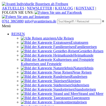
Individuelle Busreisen ab Freiburg
AKTUELLES
|
NEWSLETTER
|
KATALOG
|
KONTAKT
|
FOLGEN SIE UNS:
0761 3865880
info@avantireisen.de
≡
Menü
REISEN
Alle Reisen
Extratouren
Familien­reisen
Genießer-Reisen
Heimatkunde
Kultur­reisen und Festspiele
Naturerlebnis
Neue Reisen
Rund­reisen
Ski­reisen
Städte­reisen
Standort­reisen
Strand und Meer
Tagestouren