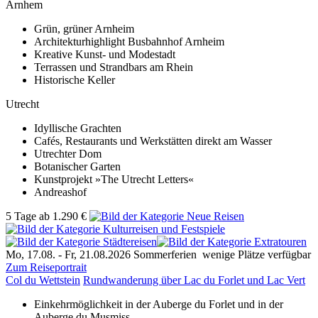
Arnhem
Grün, grüner Arnheim
Architekturhighlight Busbahnhof Arnheim
Kreative Kunst- und Modestadt
Terrassen und Strandbars am Rhein
Historische Keller
Utrecht
Idyllische Grachten
Cafés, Restaurants und Werkstätten direkt am Wasser
Utrechter Dom
Botanischer Garten
Kunstprojekt »The Utrecht Letters«
Andreashof
5 Tage
ab
1.290 €
Mo, 17.08. -
Fr, 21.08.2026
Sommerferien
wenige Plätze verfügbar
Zum Reiseportrait
Col du Wettstein
Rundwanderung über Lac du Forlet und Lac Vert
Einkehrmöglichkeit in der Auberge du Forlet und in der
Auberge du Musmiss